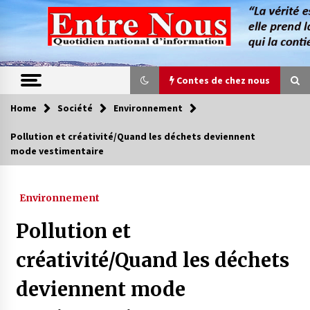
Skip
to
content
Contes de chez nous
Home
Société
Environnement
Contes de chez nous
Pollution et créativité/Quand les déchets deviennent
mode vestimentaire
Quand la mère n’est plus là (17e partie)
4 ans ago
Environnement
Magie de sorcier
Pollution et
4 ans ago
créativité/Quand les déchets
deviennent mode
Oum el Gaïla / L’ogresse du M’zab
4 ans ago