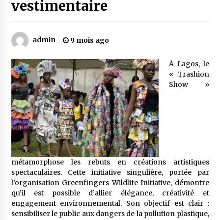
vestimentaire
Mythes et croyances / L’hospitalité des
montagnards
admin
9 mois ago
4 ans ago
À Lagos, le
Quand on va vite
« Trashion
5 ans ago
Show »
« Père, tiens-moi, je vais tomber ! »
5 ans ago
Le bouc de l’Au-delà
métamorphose les rebuts en créations artistiques
5 ans ago
spectaculaires. Cette initiative singulière, portée par
l’organisation Greenfingers Wildlife Initiative, démontre
qu’il est possible d’allier élégance, créativité et
engagement environnemental. Son objectif est clair :
Le monstrueux vieillard (Un récit du Sud
sensibiliser le public aux dangers de la pollution plastique,
algérien)