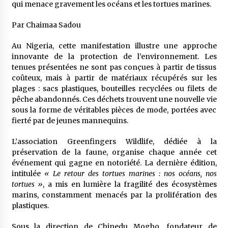
qui menace gravement les océans et les tortues marines.
5 ans ago
Par Chaimaa Sadou
Rencontre nocturne dans le désert (Un conte
touareg)
Au Nigeria, cette manifestation illustre une approche
5 ans ago
innovante de la protection de l’environnement. Les
tenues présentées ne sont pas conçues à partir de tissus
coûteux, mais à partir de matériaux récupérés sur les
Un conte targui/ Quand la tête est vide
plages : sacs plastiques, bouteilles recyclées ou filets de
5 ans ago
pêche abandonnés. Ces déchets trouvent une nouvelle vie
sous la forme de véritables pièces de mode, portées avec
fierté par de jeunes mannequins.
Tradition orale/ D’où viennent les contes et à
quoi servent-ils?
L’association Greenfingers Wildlife, dédiée à la
5 ans ago
préservation de la faune, organise chaque année cet
événement qui gagne en notoriété. La dernière édition,
intitulée
« Le retour des tortues marines : nos océans, nos
tortues »
, a mis en lumière la fragilité des écosystèmes
marins, constamment menacés par la prolifération des
plastiques.
Sous la direction de Chinedu Mogbo, fondateur de