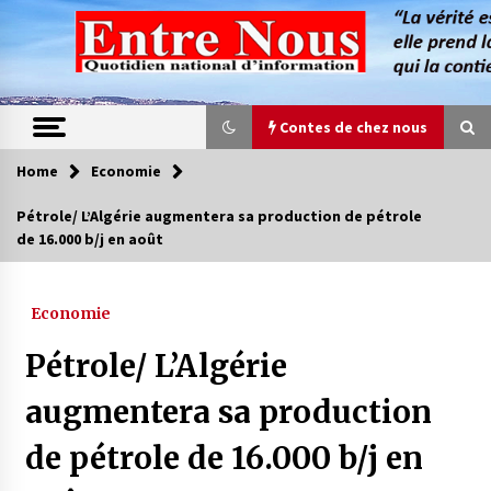
Skip
to
content
Contes de chez nous
Home
Economie
Contes de chez nous
Pétrole/ L’Algérie augmentera sa production de pétrole
de 16.000 b/j en août
Quand la mère n’est plus là (17e partie)
4 ans ago
Economie
Magie de sorcier
Pétrole/ L’Algérie
4 ans ago
augmentera sa production
de pétrole de 16.000 b/j en
Oum el Gaïla / L’ogresse du M’zab
4 ans ago