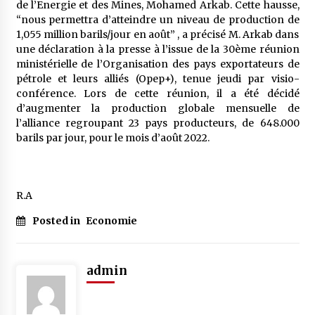
de l’Energie et des Mines, Mohamed Arkab. Cette hausse,
5 ans ago
“nous permettra d’atteindre un niveau de production de
1,055 million barils/jour en août” , a précisé M. Arkab dans
Rencontre nocturne dans le désert (Un conte
une déclaration à la presse à l’issue de la 30ème réunion
touareg)
ministérielle de l’Organisation des pays exportateurs de
5 ans ago
pétrole et leurs alliés (Opep+), tenue jeudi par visio-
conférence. Lors de cette réunion, il a été décidé
Un conte targui/ Quand la tête est vide
d’augmenter la production globale mensuelle de
5 ans ago
l’alliance regroupant 23 pays producteurs, de 648.000
barils par jour, pour le mois d’août 2022.
Tradition orale/ D’où viennent les contes et à
quoi servent-ils?
R.A
6 ans ago
Posted in
Economie
admin