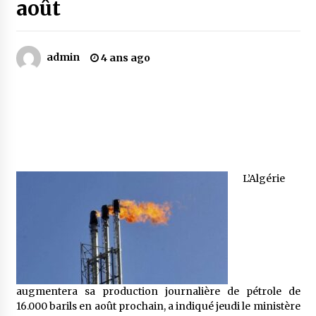
août
Mythes et croyances / L’hospitalité des
montagnards
admin
4 ans ago
4 ans ago
Quand on va vite
5 ans ago
« Père, tiens-moi, je vais tomber ! »
L’Algérie
5 ans ago
Le bouc de l’Au-delà
5 ans ago
augmentera sa production journalière de pétrole de
Le monstrueux vieillard (Un récit du Sud
16.000 barils en août prochain, a indiqué jeudi le ministère
algérien)