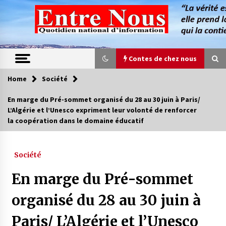
Skip
to
content
Contes de chez nous
Home
Société
Contes de chez nous
En marge du Pré-sommet organisé du 28 au 30 juin à Paris/
L’Algérie et l’Unesco expriment leur volonté de renforcer
Quand la mère n’est plus là (17e partie)
la coopération dans le domaine éducatif
4 ans ago
Société
Magie de sorcier
4 ans ago
En marge du Pré-sommet
organisé du 28 au 30 juin à
Oum el Gaïla / L’ogresse du M’zab
Paris/ L’Algérie et l’Unesco
4 ans ago