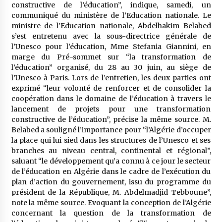
5 ans ago
constructive de l’éducation”, indique, samedi, un
communiqué du ministère de l’Education nationale. Le
ministre de l’Education nationale, Abdelhakim Belabed
Rencontre nocturne dans le désert (Un conte
s’est entretenu avec la sous-directrice générale de
touareg)
l’Unesco pour l’éducation, Mme Stefania Giannini, en
5 ans ago
marge du Pré-sommet sur “la transformation de
l’éducation” organisé, du 28 au 30 juin, au siège de
Un conte targui/ Quand la tête est vide
l’Unesco à Paris. Lors de l’entretien, les deux parties ont
5 ans ago
exprimé “leur volonté de renforcer et de consolider la
coopération dans le domaine de l’éducation à travers le
lancement de projets pour une transformation
constructive de l’éducation”, précise la même source. M.
Tradition orale/ D’où viennent les contes et à
quoi servent-ils?
Belabed a souligné l’importance pour “l’Algérie d’occuper
5 ans ago
la place qui lui sied dans les structures de l’Unesco et ses
branches au niveau central, continental et régional”,
saluant “le développement qu’a connu à ce jour le secteur
de l’éducation en Algérie dans le cadre de l’exécution du
plan d’action du gouvernement, issu du programme du
président de la République, M. Abdelmadjid Tebboune”,
note la même source. Evoquant la conception de l’Algérie
concernant la question de la transformation de