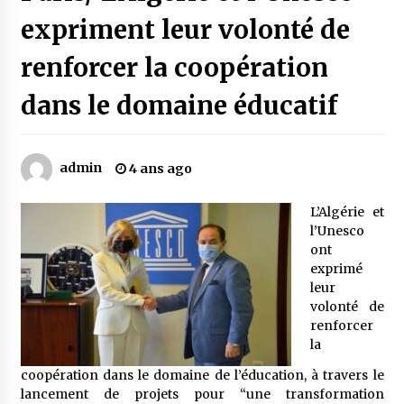
expriment leur volonté de
Mythes et croyances / L’hospitalité des
renforcer la coopération
montagnards
4 ans ago
dans le domaine éducatif
Quand on va vite
5 ans ago
admin
4 ans ago
L’Algérie et
« Père, tiens-moi, je vais tomber ! »
l’Unesco
5 ans ago
ont
exprimé
leur
Le bouc de l’Au-delà
volonté de
5 ans ago
renforcer
la
coopération dans le domaine de l’éducation, à travers le
Le monstrueux vieillard (Un récit du Sud
algérien)
lancement de projets pour “une transformation