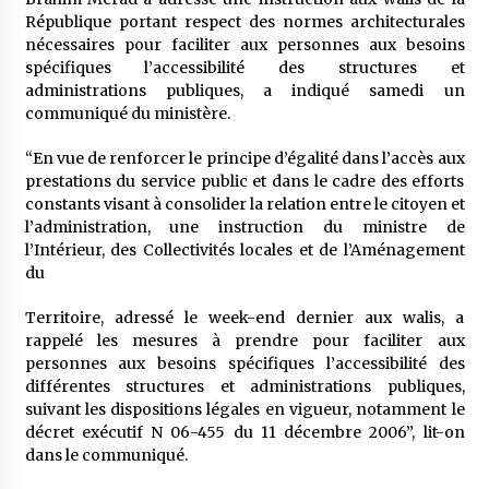
5 ans ago
République portant respect des normes architecturales
nécessaires pour faciliter aux personnes aux besoins
spécifiques l’accessibilité des structures et
Rencontre nocturne dans le désert (Un conte
touareg)
administrations publiques, a indiqué samedi un
5 ans ago
communiqué du ministère.
“En vue de renforcer le principe d’égalité dans l’accès aux
Un conte targui/ Quand la tête est vide
prestations du service public et dans le cadre des efforts
5 ans ago
constants visant à consolider la relation entre le citoyen et
l’administration, une instruction du ministre de
l’Intérieur, des Collectivités locales et de l’Aménagement
Tradition orale/ D’où viennent les contes et à
du
quoi servent-ils?
5 ans ago
Territoire, adressé le week-end dernier aux walis, a
rappelé les mesures à prendre pour faciliter aux
personnes aux besoins spécifiques l’accessibilité des
différentes structures et administrations publiques,
suivant les dispositions légales en vigueur, notamment le
décret exécutif N 06-455 du 11 décembre 2006”, lit-on
dans le communiqué.