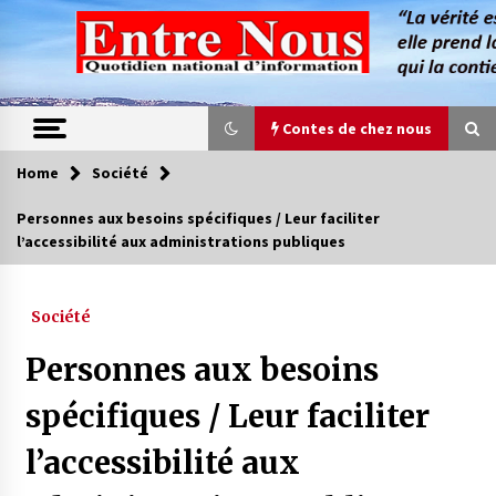
Skip
to
content
Contes de chez nous
Home
Société
Contes de chez nous
Personnes aux besoins spécifiques / Leur faciliter
l’accessibilité aux administrations publiques
Quand la mère n’est plus là (17e partie)
4 ans ago
Société
Magie de sorcier
Personnes aux besoins
4 ans ago
spécifiques / Leur faciliter
l’accessibilité aux
Oum el Gaïla / L’ogresse du M’zab
4 ans ago