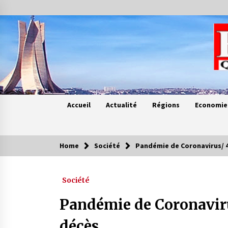
Skip
to
content
Accueil
Actualité
Régions
Economie
Home
Société
Pandémie de Coronavirus/ 4
Contes de chez nous
Société
Quand la mère n’est plus là (17e
partie)
Pandémie de Coronaviru
4 ans ago
décès