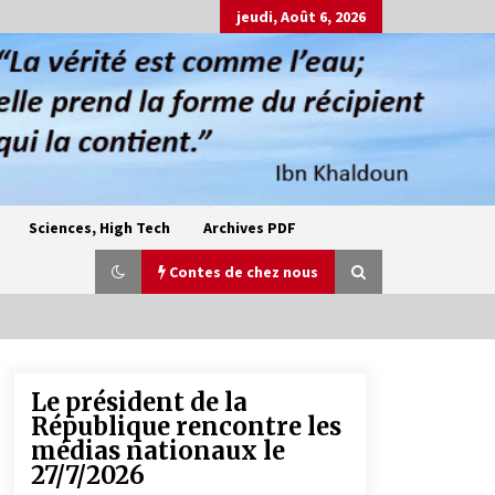
jeudi, Août 6, 2026
Sciences, High Tech
Archives PDF
Contes de chez nous
Le président de la
Oum el Gaïla / L’ogresse du M’zab
République rencontre les
4 ans ago
médias nationaux le
27/7/2026