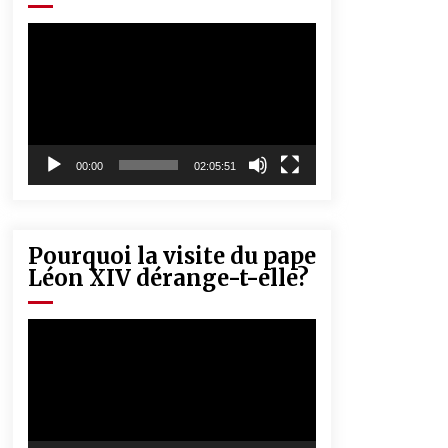
« Père, tiens-moi, je vais tomber ! »
5 ans ago
Lecteur
vidéo
Rencontre nocturne dans le désert
(Un conte touareg)
5 ans ago
00:00
02:05:51
Pourquoi la visite du pape
Léon XIV dérange-t-elle?
Lecteur
vidéo