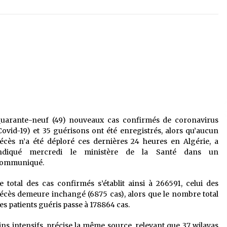
é
Quand on va vite
5 ans ago
Le monstrueux vieillard (Un récit
du Sud algérien)
5 ans ago
Tradition orale/ D’où viennent les
contes et à quoi servent-ils?
5 ans ago
uarante-neuf (49) nouveaux cas confirmés de coronavirus
Covid-19) et 35 guérisons ont été enregistrés, alors qu’aucun
écès n’a été déploré ces dernières 24 heures en Algérie, a
ndiqué mercredi le ministère de la Santé dans un
ommuniqué.
e total des cas confirmés s’établit ainsi à 266591, celui des
écès demeure inchangé (6875 cas), alors que le nombre total
es patients guéris passe à 178864 cas.
oins intensifs, précise la même source, relevant que 37 wilayas