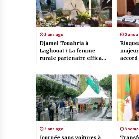
3 ans ago
2 ans 
Djamel Touahria à
Risque
Laghouat / La femme
majeur
rurale partenaire efficace
accord
dans le développement
avec le
socioéconomique
3 ans ago
3 sema
Journée sans voitures à
Transf