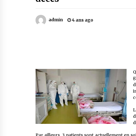
Mythes et croyances / L’hospitalit
des montagnards
4 ans ago
admin
4 ans ago
Le bouc de l’Au-delà
5 ans ago
Un conte targui/ Quand la tête est
vide
5 ans ago
Q
(
d
i
c
L
d
d
Par ailleurs, 3 patients sont actuellement en s