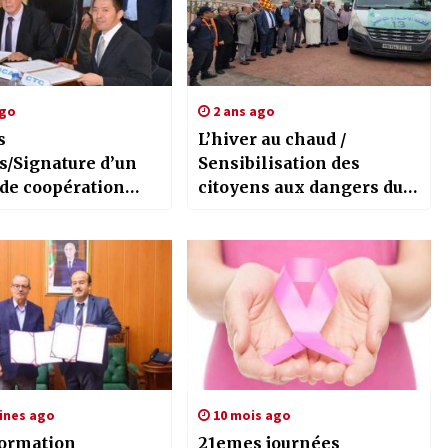
ago
2 ans ago
s
L’hiver au chaud /
s/Signature d’un
Sensibilisation des
 de coopération
citoyens aux dangers du
s Japonais
monoxyde de carbone
ines ago
10 mois ago
ormation
21emes journées