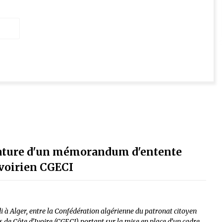
nature d'un mémorandum d'entente
ivoirien CGECI
 Alger, entre la Confédération algérienne du patronat citoyen
s de Côte d’Ivoire (CGECI) portant sur la mise en place d’un cadre