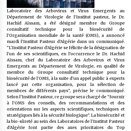
5 ans ago
Laboratoire des Arbovirus et Virus Emergents au
Département de Virologie de l’Institut pasteur, le Dr.
Rencontre nocturne dans le désert (Un conte
touareg)
Hachid Aïssam, a été désigné membre du Groupe
5 ans ago
consultatif technique pour la biosécurité de
l’Organisation mondiale de la santé (OMS), a annoncé
mardi l’Institut Pasteur d’Algérie dans un communiqué.
Un conte targui/ Quand la tête est vide
“L’Institut Pasteur d’Algérie se félicite de la désignation de
5 ans ago
l’un de ses scientifiques, en l’occurrence le Dr. Hachid
Aïssam, chef du Laboratoire des Arbovirus et Virus
Emergents au Département de Virologie, en qualité de
Tradition orale/ D’où viennent les contes et à
membre du Groupe consultatif technique pour la
quoi servent-ils?
biosécurité de l’OMS, à la suite d’un appel public à experts
5 ans ago
lancé par cette organisation, pour la sélection de
membres de différents pays”, précise le communiqué.
Selon l’Institut Pasteur, ce groupe sera chargé de “fournir
à l’OMS des conseils, des recommandations et des
orientations sur les aspects scientifiques, techniques et
stratégiques liés à la sécurité biologique”. La biosécurité et
la bio-sûreté au sein des Laboratoires de l’Institut Pasteur
d’Algérie font partie des axes prioritaires du Top