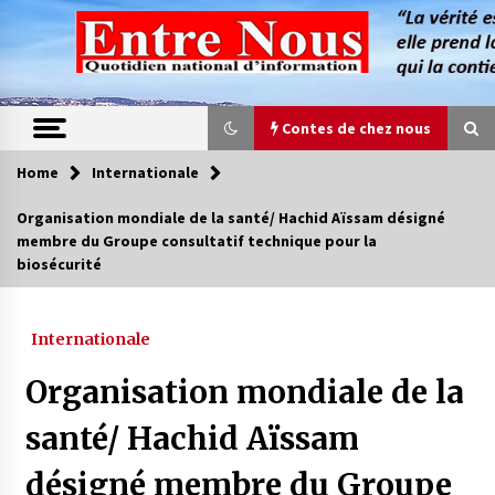
Skip
to
content
Contes de chez nous
Home
Internationale
Contes de chez nous
Organisation mondiale de la santé/ Hachid Aïssam désigné
membre du Groupe consultatif technique pour la
Quand la mère n’est plus là (17e partie)
biosécurité
4 ans ago
Internationale
Magie de sorcier
4 ans ago
Organisation mondiale de la
santé/ Hachid Aïssam
Oum el Gaïla / L’ogresse du M’zab
désigné membre du Groupe
4 ans ago