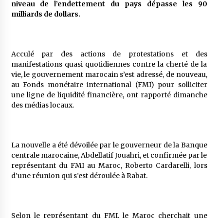
niveau de l’endettement du pays dépasse les 90
5 ans ago
milliards de dollars.
Rencontre nocturne dans le désert (Un conte
touareg)
5 ans ago
Acculé par des actions de protestations et des
manifestations quasi quotidiennes contre la cherté de la
vie, le gouvernement marocain s’est adressé, de nouveau,
Un conte targui/ Quand la tête est vide
au Fonds monétaire international (FMI) pour solliciter
5 ans ago
une ligne de liquidité financière, ont rapporté dimanche
des médias locaux.
Tradition orale/ D’où viennent les contes et à
quoi servent-ils?
5 ans ago
La nouvelle a été dévoilée par le gouverneur de la Banque
centrale marocaine, Abdellatif Jouahri, et confirmée par le
représentant du FMI au Maroc, Roberto Cardarelli, lors
d’une réunion qui s’est déroulée à Rabat.
Selon le représentant du FMI, le Maroc cherchait une