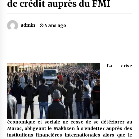
de crédit auprès du FMI
Mythes et croyances / L’hospitalité des
montagnards
admin
4 ans ago
4 ans ago
Quand on va vite
5 ans ago
La crise
« Père, tiens-moi, je vais tomber ! »
5 ans ago
Le bouc de l’Au-delà
5 ans ago
économique et sociale ne cesse de se détériorer au
Maroc, obligeant le Makhzen à s’endetter auprès des
Le monstrueux vieillard (Un récit du Sud
institutions financières internationales alors que le
algérien)