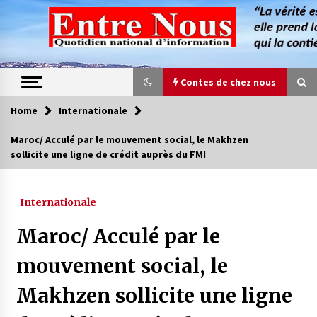
Skip
to
content
Contes de chez nous
Home
Internationale
Contes de chez nous
Maroc/ Acculé par le mouvement social, le Makhzen
sollicite une ligne de crédit auprès du FMI
Quand la mère n’est plus là (17e partie)
4 ans ago
Internationale
Magie de sorcier
Maroc/ Acculé par le
4 ans ago
mouvement social, le
Makhzen sollicite une ligne
Oum el Gaïla / L’ogresse du M’zab
4 ans ago