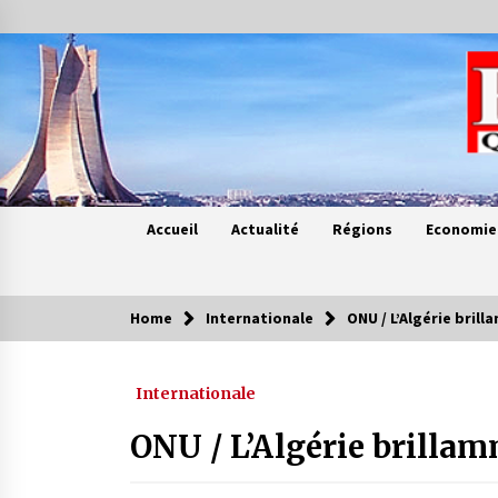
Skip
to
content
Accueil
Actualité
Régions
Economie
Home
Internationale
ONU / L’Algérie bri
Contes de chez nous
Internationale
Quand la mère n’est plus là (17e
partie)
ONU / L’Algérie brill
4 ans ago