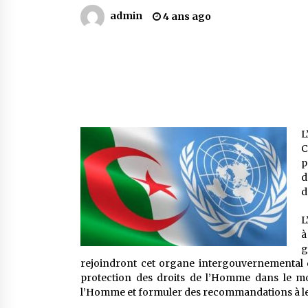
Mythes et croyances / L’hospitalit
des montagnards
admin
4 ans ago
4 ans ago
Le bouc de l’Au-delà
5 ans ago
Un conte targui/ Quand la tête est
L
vide
C
5 ans ago
p
d
d
L
à
g
rejoindront cet organe intergouvernemental 
protection des droits de l’Homme dans le mon
l’Homme et formuler des recommandations à leu