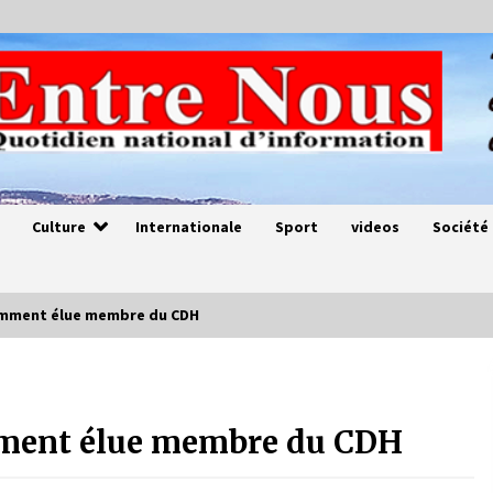
Culture
Internationale
Sport
videos
Société
llamment élue membre du CDH
Magie de sorcier
4 ans ago
amment élue membre du CDH