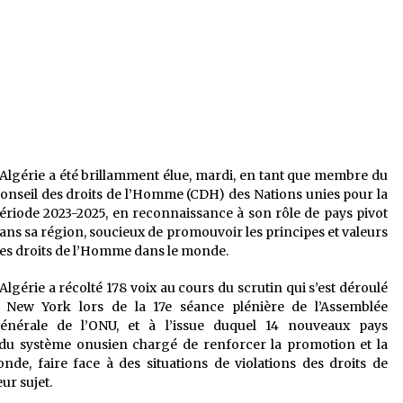
é
Quand on va vite
5 ans ago
Le monstrueux vieillard (Un récit
du Sud algérien)
5 ans ago
Tradition orale/ D’où viennent les
’Algérie a été brillamment élue, mardi, en tant que membre du
contes et à quoi servent-ils?
onseil des droits de l’Homme (CDH) des Nations unies pour la
5 ans ago
ériode 2023-2025, en reconnaissance à son rôle de pays pivot
ans sa région, soucieux de promouvoir les principes et valeurs
es droits de l’Homme dans le monde.
’Algérie a récolté 178 voix au cours du scrutin qui s’est déroulé
 New York lors de la 17e séance plénière de l’Assemblée
énérale de l’ONU, et à l’issue duquel 14 nouveaux pays
du système onusien chargé de renforcer la promotion et la
de, faire face à des situations de violations des droits de
r sujet.