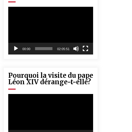
« Père, tiens-moi, je vais tomber ! »
5 ans ago
Lecteur
vidéo
Rencontre nocturne dans le désert
(Un conte touareg)
5 ans ago
00:00
02:05:51
Pourquoi la visite du pape
Léon XIV dérange-t-elle?
Lecteur
vidéo