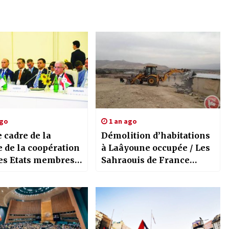
ago
1 an ago
 cadre de la
Démolition d’habitations
 de la coopération
à Laâyoune occupée / Les
les Etats membres /
Sahraouis de France
on du Réseau
dénoncent les pratiques
entaire du MNA
répressives de l’occupant
marocain