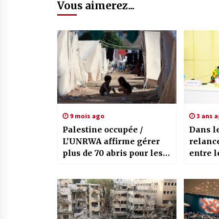
Vous aimerez...
9 mois ago
3 ans 
Palestine occupée /
Dans le
L’UNRWA affirme gérer
relance
plus de 70 abris pour les
entre 
Palestiniens déplacés de
Créati
force
parlem