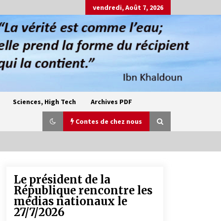
vendredi, Août 7, 2026
Sciences, High Tech
Archives PDF
Contes de chez nous
Le président de la
Oum el Gaïla / L’ogresse du M’zab
République rencontre les
4 ans ago
médias nationaux le
27/7/2026