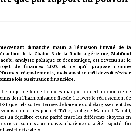
é
Quand on va vite
5 ans ago
Le monstrueux vieillard (Un récit
du Sud algérien)
5 ans ago
ntervenant dimanche matin à l’émission l’Invité de la
édaction de la Chaine 3 de la Radio algérienne, Mahfoud
Tradition orale/ D’où viennent les
aoubi, analyste politique et économique, est revenu sur le
contes et à quoi servent-ils?
rojet de finances 2022 et ce qu’il propose comme
5 ans ago
éformes, réajustements, mais aussi ce qu’il devrait réviser
omme lois ou situation financière.
 Le projet de loi de finances marque un certain nombre de
oints dont l’harmonisation fiscale à travers le réajustement de
’IRG, que cela soit en termes de barème ou d’élargissement des
evenus concernés par cet IRG », souligne Mahfoud Kaoubi,
ers un équilibre et une parité entre les différents citoyens en
ertoriés et soumis à un nouveau barème qui a été réajusté afin
l’assiette fiscale. »