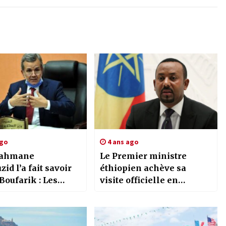
ago
4 ans ago
rahmane
Le Premier ministre
it savoir
éthiopien achève sa
 Boufarik : Les
visite officielle en
ations d’entrer au
Algérie
our les Algériens
étrangers «