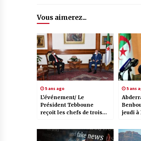
Vous aimerez...
5 ans ago
5 ans 
L’événement/ Le
Abder
Président Tebboune
Benbouzid l’a fa
reçoit les chefs de trois
jeudi à
partis politiques
autoris
pays p
et les 