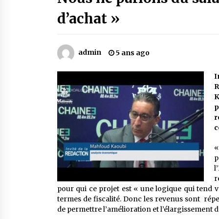
Mythes et croyances / L’hospitalit
des montagnards
d’achat »
4 ans ago
Le bouc de l’Au-delà
admin
5 ans ago
5 ans ago
I
R
Un conte targui/ Quand la tête est
K
vide
p
5 ans ago
r
c
«
p
l
r
pour qui ce projet est « une logique qui tend v
termes de fiscalité. Donc les revenus sont rép
de permettre l’amélioration et l’élargissement de 