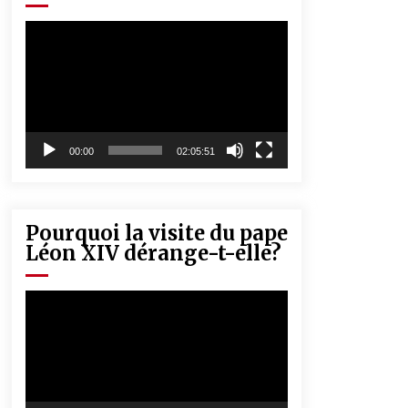
« Père, tiens-moi, je vais tomber ! »
5 ans ago
Lecteur
vidéo
Rencontre nocturne dans le désert
(Un conte touareg)
5 ans ago
00:00
02:05:51
Pourquoi la visite du pape
Léon XIV dérange-t-elle?
Lecteur
vidéo