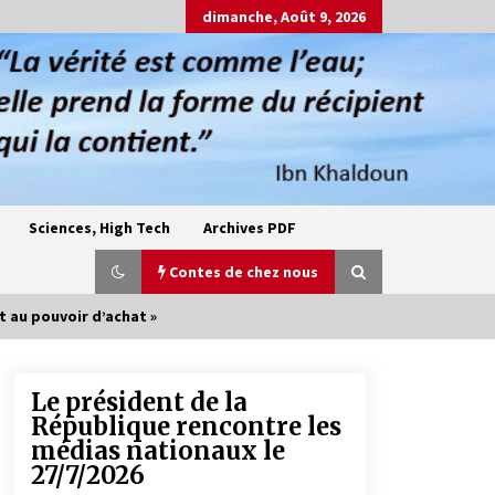
dimanche, Août 9, 2026
Sciences, High Tech
Archives PDF
Contes de chez nous
t au pouvoir d’achat »
Le président de la
Oum el Gaïla / L’ogresse du M’zab
République rencontre les
4 ans ago
médias nationaux le
27/7/2026