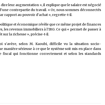
s dire leur augmentation », il explique que le salaire est négocié
it d’une contrepartie du travail. « Or, nous sommes déconnectés
ar rapport au pouvoir d’achat », regrette-t-il.
te politique et économique révèle que ce même projet de finances
s, les revenus immobiliers à l’IRG. Ce qui « permet de passer à
 sur la richesse », précise-t-il.
 s’avère, selon M. Kaoubi, difficile vu la situation socio-
ne manière sérieuse à ce que le système soit mis en place dans
e fiscal qui fonctionne correctement et selon les standards