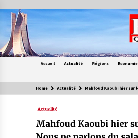
Skip
to
content
Accueil
Actualité
Régions
Economie
Home
Actualité
Mahfoud Kaoubi hier sur l
Contes de chez nous
Actualité
Quand la mère n’est plus là (17e
partie)
Mahfoud Kaoubi hier sur
4 ans ago
Nous ne parlons du sala