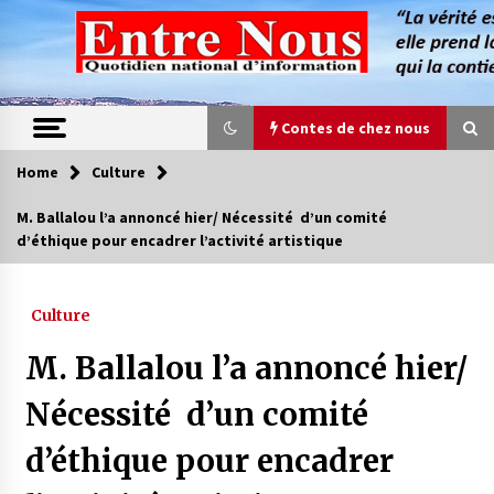
Skip
to
content
Contes de chez nous
Home
Culture
Contes de chez nous
M. Ballalou l’a annoncé hier/ Nécessité d’un comité
d’éthique pour encadrer l’activité artistique
Quand la mère n’est plus là (17e partie)
4 ans ago
Culture
Magie de sorcier
M. Ballalou l’a annoncé hier/
4 ans ago
Nécessité d’un comité
d’éthique pour encadrer
Oum el Gaïla / L’ogresse du M’zab
4 ans ago