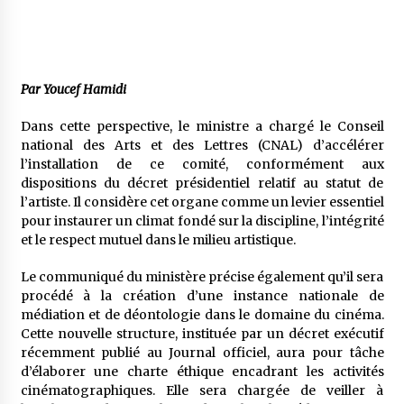
5 ans ago
Rencontre nocturne dans le désert (Un conte
touareg)
Par Youcef Hamidi
5 ans ago
Dans cette perspective, le ministre a chargé le Conseil
Un conte targui/ Quand la tête est vide
national des Arts et des Lettres (CNAL) d’accélérer
5 ans ago
l’installation de ce comité, conformément aux
dispositions du décret présidentiel relatif au statut de
l’artiste. Il considère cet organe comme un levier essentiel
Tradition orale/ D’où viennent les contes et à
pour instaurer un climat fondé sur la discipline, l’intégrité
quoi servent-ils?
et le respect mutuel dans le milieu artistique.
5 ans ago
Le communiqué du ministère précise également qu’il sera
procédé à la création d’une instance nationale de
médiation et de déontologie dans le domaine du cinéma.
Cette nouvelle structure, instituée par un décret exécutif
récemment publié au Journal officiel, aura pour tâche
d’élaborer une charte éthique encadrant les activités
cinématographiques. Elle sera chargée de veiller à