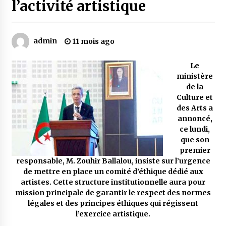
l’activité artistique
Mythes et croyances / L’hospitalité des
montagnards
admin
11 mois ago
4 ans ago
Le
Quand on va vite
ministère
5 ans ago
de la
Culture et
des Arts a
annoncé,
« Père, tiens-moi, je vais tomber ! »
ce lundi,
5 ans ago
que son
premier
responsable, M. Zouhir Ballalou, insiste sur l’urgence
Le bouc de l’Au-delà
de mettre en place un comité d’éthique dédié aux
5 ans ago
artistes. Cette structure institutionnelle aura pour
mission principale de garantir le respect des normes
légales et des principes éthiques qui régissent
Le monstrueux vieillard (Un récit du Sud
l’exercice artistique.
algérien)