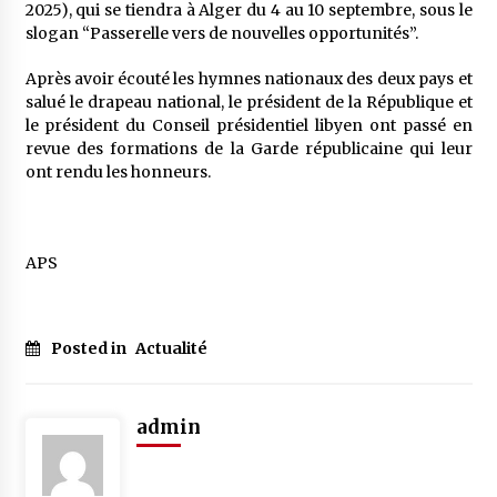
5 ans ago
2025), qui se tiendra à Alger du 4 au 10 septembre, sous le
slogan “Passerelle vers de nouvelles opportunités”.
Rencontre nocturne dans le désert (Un conte
Après avoir écouté les hymnes nationaux des deux pays et
touareg)
salué le drapeau national, le président de la République et
5 ans ago
le président du Conseil présidentiel libyen ont passé en
revue des formations de la Garde républicaine qui leur
Un conte targui/ Quand la tête est vide
ont rendu les honneurs.
5 ans ago
APS
Tradition orale/ D’où viennent les contes et à
quoi servent-ils?
5 ans ago
Posted in
Actualité
admin