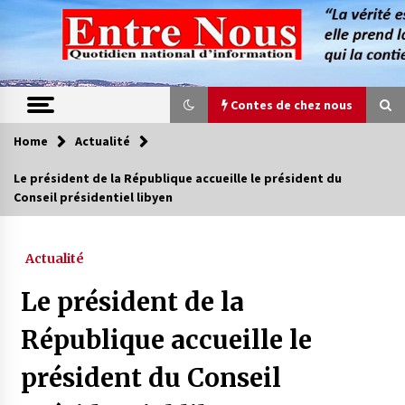
Skip
to
content
Contes de chez nous
Home
Actualité
Contes de chez nous
Le président de la République accueille le président du
Conseil présidentiel libyen
Quand la mère n’est plus là (17e partie)
4 ans ago
Actualité
Magie de sorcier
Le président de la
4 ans ago
République accueille le
président du Conseil
Oum el Gaïla / L’ogresse du M’zab
4 ans ago