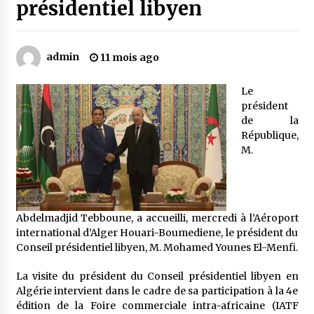
présidentiel libyen
Mythes et croyances / L’hospitalité des
montagnards
admin
11 mois ago
4 ans ago
Le
Quand on va vite
président
5 ans ago
de la
République,
M.
« Père, tiens-moi, je vais tomber ! »
5 ans ago
Abdelmadjid Tebboune, a accueilli, mercredi à l’Aéroport
Le bouc de l’Au-delà
international d’Alger Houari-Boumediene, le président du
5 ans ago
Conseil présidentiel libyen, M. Mohamed Younes El-Menfi.
La visite du président du Conseil présidentiel libyen en
Algérie intervient dans le cadre de sa participation à la 4e
Le monstrueux vieillard (Un récit du Sud
algérien)
édition de la Foire commerciale intra-africaine (IATF