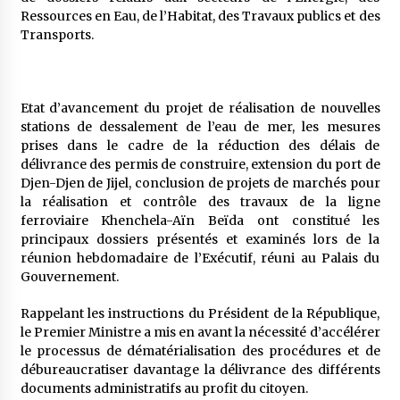
5 ans ago
Ressources en Eau, de l’Habitat, des Travaux publics et des
Transports.
Rencontre nocturne dans le désert (Un conte
touareg)
5 ans ago
Etat d’avancement du projet de réalisation de nouvelles
stations de dessalement de l’eau de mer, les mesures
Un conte targui/ Quand la tête est vide
prises dans le cadre de la réduction des délais de
5 ans ago
délivrance des permis de construire, extension du port de
Djen-Djen de Jijel, conclusion de projets de marchés pour
la réalisation et contrôle des travaux de la ligne
Tradition orale/ D’où viennent les contes et à
ferroviaire Khenchela-Aïn Beïda ont constitué les
quoi servent-ils?
principaux dossiers présentés et examinés lors de la
5 ans ago
réunion hebdomadaire de l’Exécutif, réuni au Palais du
Gouvernement.
Rappelant les instructions du Président de la République,
le Premier Ministre a mis en avant la nécessité d’accélérer
le processus de dématérialisation des procédures et de
débureaucratiser davantage la délivrance des différents
documents administratifs au profit du citoyen.