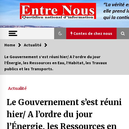
Skip
to
content
Contes de chez nous
Home
Actualité
Contes de chez nous
Le Gouvernement s’est réuni hier/ A l’ordre du jour
l’Énergie, les Ressources en Eau, l’Habitat, les Travaux
Quand la mère n’est plus là (17e partie)
publics et les Transports.
4 ans ago
Actualité
Magie de sorcier
4 ans ago
Le Gouvernement s’est réuni
hier/ A l’ordre du jour
Oum el Gaïla / L’ogresse du M’zab
l’Énergie, les Ressources en
4 ans ago