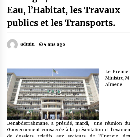
Eau, l’Habitat, les Travaux
Mythes et croyances / L’hospitalité des
publics et les Transports.
montagnards
4 ans ago
admin
4 ans ago
Quand on va vite
5 ans ago
Le Premier
« Père, tiens-moi, je vais tomber ! »
Ministre, M.
5 ans ago
Aïmene
Le bouc de l’Au-delà
5 ans ago
Benabderrahmane, a présidé, mardi, une réunion du
Le monstrueux vieillard (Un récit du Sud
Gouvernement consacrée à la présentation et l’examen
algérien)
de dossiers relatifs aux secteurs de l’Énergie, des