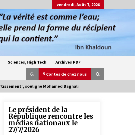
vendredi, Août 7, 2026
Sciences, High Tech
Archives PDF
Contes de chez nous
vertissement”, souligne Mohamed Baghali
Le président de la
Oum el Gaïla / L’ogresse du M’zab
République rencontre les
4 ans ago
médias nationaux le
27/7/2026