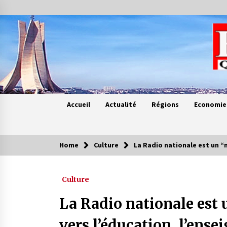
Skip
to
content
Accueil
Actualité
Régions
Economie
Home
Culture
La Radio nationale est un 
Contes de chez nous
Culture
Quand la mère n’est plus là (17e
partie)
La Radio nationale est
4 ans ago
vers l’éducation, l’ense