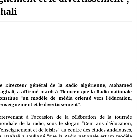
é
Quand on va vite
5 ans ago
hali
Le monstrueux vieillard (Un récit
du Sud algérien)
5 ans ago
Tradition orale/ D’où viennent les
contes et à quoi servent-ils?
5 ans ago
e Directeur général de la Radio algérienne, Mohamed
aghali, a affirmé mardi à Tlemcen que la Radio nationale
onstitue “un modèle de média orienté vers l’éducation,
’enseignement et le divertissement”.
ntervenant à l’occasion de la célébration de la Journée
ondiale de la radio, sous le slogan “Cent ans d’éducation,
’enseignement et de loisirs” au centre des études andalouses,
. Baghali a souligné “que la Radio nationale est un modèle