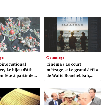
ago
3 ans ago
oine national
Cinéma / Le court
re/ Le bijou d’Ath
métrage, « Le grand défi »
n fête à partir de
de Walid Bouchebbah,
i
présenté à Alger