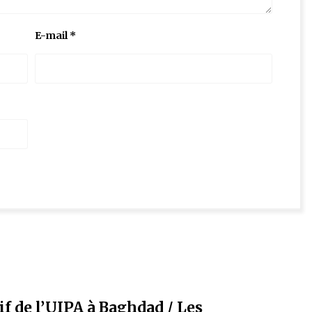
E-mail
*
f de l’UIPA à Baghdad / Les