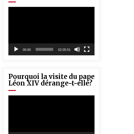
« Père, tiens-moi, je vais tomber ! »
5 ans ago
Lecteur
vidéo
Rencontre nocturne dans le désert
(Un conte touareg)
5 ans ago
00:00
02:05:51
Pourquoi la visite du pape
Léon XIV dérange-t-elle?
Lecteur
vidéo