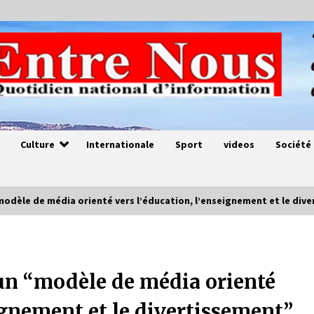
Culture
Internationale
Sport
videos
Société
“modèle de média orienté vers l’éducation, l’enseignement et le di
Magie de sorcier
4 ans ago
 un “modèle de média orienté
ignement et le divertissement”,