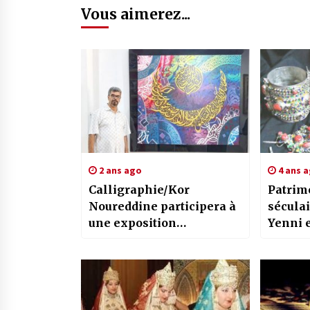
Vous aimerez...
2 ans ago
4 ans 
Calligraphie/Kor
Patrim
Noureddine participera à
séculai
une exposition
Yenni e
internationale en
ce jeud
Indonésie