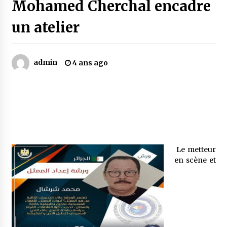
Mohamed Cherchal encadre
un atelier
Mythes et croyances / L’hospitalité des
montagnards
4 ans ago
admin
4 ans ago
Quand on va vite
5 ans ago
« Père, tiens-moi, je vais tomber ! »
5 ans ago
Le metteur
en scène et
Le bouc de l’Au-delà
5 ans ago
Le monstrueux vieillard (Un récit du Sud
algérien)