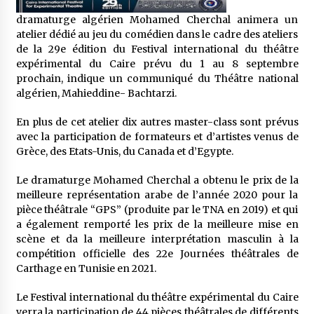
5 ans ago
dramaturge algérien Mohamed Cherchal animera un
atelier dédié au jeu du comédien dans le cadre des ateliers
Rencontre nocturne dans le désert (Un conte
de la 29e édition du Festival international du théâtre
touareg)
expérimental du Caire prévu du 1 au 8 septembre
5 ans ago
prochain, indique un communiqué du Théâtre national
algérien, Mahieddine- Bachtarzi.
Un conte targui/ Quand la tête est vide
En plus de cet atelier dix autres master-class sont prévus
5 ans ago
avec la participation de formateurs et d’artistes venus de
Grèce, des Etats-Unis, du Canada et d’Egypte.
Tradition orale/ D’où viennent les contes et à
Le dramaturge Mohamed Cherchal a obtenu le prix de la
quoi servent-ils?
meilleure représentation arabe de l’année 2020 pour la
5 ans ago
pièce théâtrale “GPS” (produite par le TNA en 2019) et qui
a également remporté les prix de la meilleure mise en
scène et da la meilleure interprétation masculin à la
compétition officielle des 22e Journées théâtrales de
Carthage en Tunisie en 2021.
Le Festival international du théâtre expérimental du Caire
verra la participation de 44 pièces théâtrales de différents