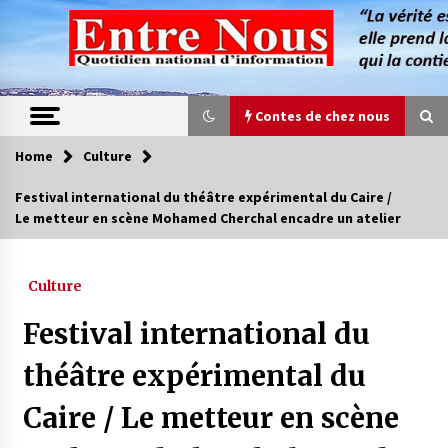
Skip
to
content
Contes de chez nous
Home
Culture
Contes de chez nous
Festival international du théâtre expérimental du Caire /
Le metteur en scène Mohamed Cherchal encadre un atelier
Quand la mère n’est plus là (17e partie)
4 ans ago
Culture
Magie de sorcier
Festival international du
4 ans ago
théâtre expérimental du
Caire / Le metteur en scène
Oum el Gaïla / L’ogresse du M’zab
4 ans ago