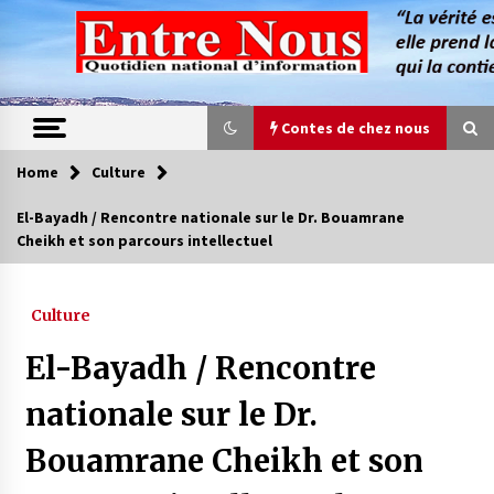
Skip
to
content
Contes de chez nous
Home
Culture
Contes de chez nous
El-Bayadh / Rencontre nationale sur le Dr. Bouamrane
Cheikh et son parcours intellectuel
Quand la mère n’est plus là (17e partie)
4 ans ago
Culture
Magie de sorcier
El-Bayadh / Rencontre
4 ans ago
nationale sur le Dr.
Bouamrane Cheikh et son
Oum el Gaïla / L’ogresse du M’zab
4 ans ago