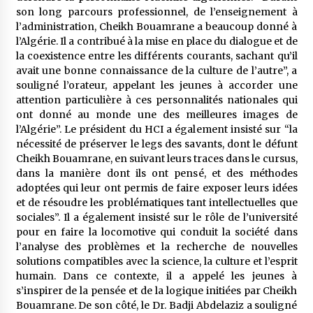
5 ans ago
son long parcours professionnel, de l’enseignement à
l’administration, Cheikh Bouamrane a beaucoup donné à
l’Algérie. Il a contribué à la mise en place du dialogue et de
Rencontre nocturne dans le désert (Un conte
touareg)
la coexistence entre les différents courants, sachant qu’il
5 ans ago
avait une bonne connaissance de la culture de l’autre”, a
souligné l’orateur, appelant les jeunes à accorder une
attention particulière à ces personnalités nationales qui
Un conte targui/ Quand la tête est vide
ont donné au monde une des meilleures images de
5 ans ago
l’Algérie”. Le président du HCI a également insisté sur “la
nécessité de préserver le legs des savants, dont le défunt
Cheikh Bouamrane, en suivant leurs traces dans le cursus,
Tradition orale/ D’où viennent les contes et à
dans la manière dont ils ont pensé, et des méthodes
quoi servent-ils?
adoptées qui leur ont permis de faire exposer leurs idées
5 ans ago
et de résoudre les problématiques tant intellectuelles que
sociales”. Il a également insisté sur le rôle de l’université
pour en faire la locomotive qui conduit la société dans
l’analyse des problèmes et la recherche de nouvelles
solutions compatibles avec la science, la culture et l’esprit
humain. Dans ce contexte, il a appelé les jeunes à
s’inspirer de la pensée et de la logique initiées par Cheikh
Bouamrane. De son côté, le Dr. Badji Abdelaziz a souligné