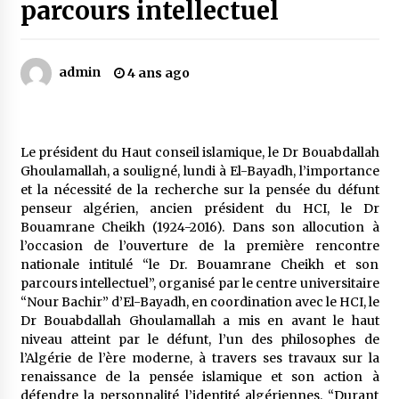
parcours intellectuel
Mythes et croyances / L’hospitalité des
montagnards
admin
4 ans ago
4 ans ago
Quand on va vite
5 ans ago
Le président du Haut conseil islamique, le Dr Bouabdallah
Ghoulamallah, a souligné, lundi à El-Bayadh, l’importance
et la nécessité de la recherche sur la pensée du défunt
penseur algérien, ancien président du HCI, le Dr
« Père, tiens-moi, je vais tomber ! »
Bouamrane Cheikh (1924-2016). Dans son allocution à
5 ans ago
l’occasion de l’ouverture de la première rencontre
nationale intitulé “le Dr. Bouamrane Cheikh et son
parcours intellectuel”, organisé par le centre universitaire
Le bouc de l’Au-delà
“Nour Bachir” d’El-Bayadh, en coordination avec le HCI, le
5 ans ago
Dr Bouabdallah Ghoulamallah a mis en avant le haut
niveau atteint par le défunt, l’un des philosophes de
l’Algérie de l’ère moderne, à travers ses travaux sur la
Le monstrueux vieillard (Un récit du Sud
renaissance de la pensée islamique et son action à
algérien)
défendre la personnalité l’identité algériennes. “Durant