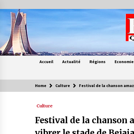
Skip
to
content
Accueil
Actualité
Régions
Economie
Home
Culture
Festival de la chanson amazi
Contes de chez nous
Culture
Quand la mère n’est plus là (17e
partie)
Festival de la chanson 
4 ans ago
vibrer le stade de Bejai