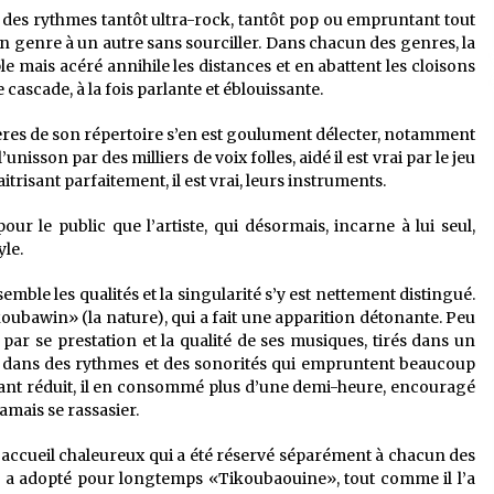
vec des rythmes tantôt ultra-rock, tantôt pop ou empruntant tout
n genre à un autre sans sourciller. Dans chacun des genres, la
e mais acéré annihile les distances et en abattent les cloisons
 cascade, à la fois parlante et éblouissante.
ières de son répertoire s’en est goulument délecter, notamment
isson par des milliers de voix folles, aidé il est vrai par le jeu
trisant parfaitement, il est vrai, leurs instruments.
ur le public que l’artiste, qui désormais, incarne à lui seul,
le.
mble les qualités et la singularité s’y est nettement distingué.
koubawin» (la nature), qui a fait une apparition détonante. Peu
 par se prestation et la qualité de ses musiques, tirés dans un
 dans des rythmes et des sonorités qui empruntent beaucoup
hant réduit, il en consommé plus d’une demi-heure, encouragé
jamais se rassasier.
l’accueil chaleureux qui a été réservé séparément à chacun des
ia a adopté pour longtemps «Tikoubaouine», tout comme il l’a