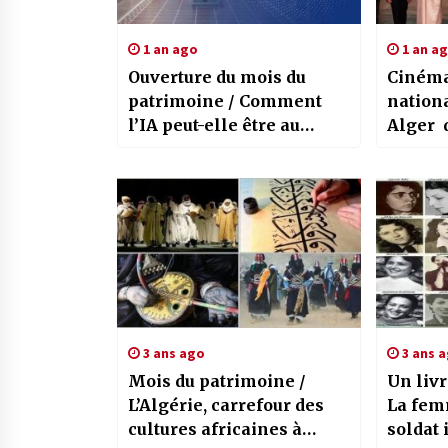
1 an ago
1 an a
Ouverture du mois du
Cinéma
patrimoine / Comment
nationa
l’IA peut-elle être au
Alger 
service de la sauvegarde
trésor 
culturelle ?
3 ans ago
3 ans 
Mois du patrimoine /
Un liv
L’Algérie, carrefour des
La fem
cultures africaines à
soldat