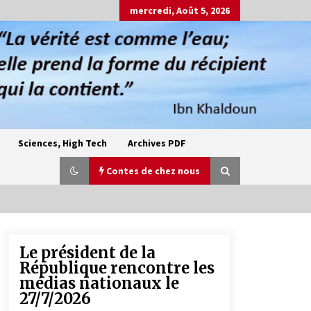
mercredi, Août 5, 2026
Sciences, High Tech
Archives PDF
Contes de chez nous
Le président de la
Oum el Gaïla / L’ogresse du M’zab
République rencontre les
4 ans ago
médias nationaux le
27/7/2026