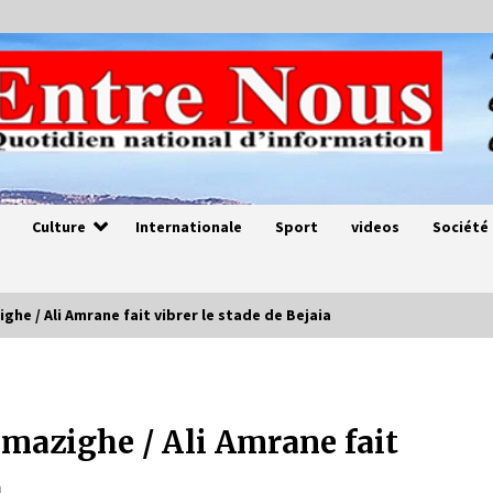
Culture
Internationale
Sport
videos
Société
ghe / Ali Amrane fait vibrer le stade de Bejaia
Magie de sorcier
4 ans ago
amazighe / Ali Amrane fait
a