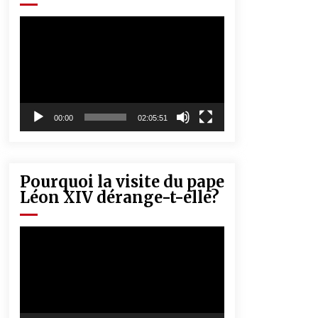
« Père, tiens-moi, je vais tomber ! »
5 ans ago
Lecteur
vidéo
Rencontre nocturne dans le désert
(Un conte touareg)
5 ans ago
00:00
02:05:51
Pourquoi la visite du pape
Léon XIV dérange-t-elle?
Lecteur
vidéo