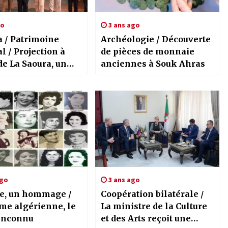
go
3 ans ago
 / Patrimoine
Archéologie / Découverte
l / Projection à
de pièces de monnaie
de La Saoura, un
anciennes à Souk Ahras
naturel et culturel
ago
3 ans ago
re, un hommage /
Coopération bilatérale /
me algérienne, le
La ministre de la Culture
 inconnu
et des Arts reçoit une