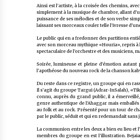
Ainsi est l’artiste, à la croisée des chemins, a
simplement à la musique de chambre, allant d’u
puissance de ses mélodies et de son verbe simpl
laissant ses morceaux couler telle l’ivresse d’une
Le public qui en a fredonner des partitions ent
avec son morceau mythique «Houria», repris à l’un
spectaculaire de l’orchestre et des musiciens, mai
Soirée, lumineuse et pleine d’émotion autant po
l’apothéose du nouveau rock de la chanson kaby
Du reste dans ce registre, un groupe qui en rasse
Il s’agit du groupe Targui (Adrar-InSalah), «Ti
connu, auprès du grand public, il a émerveillé,
genre authentique de l’Ahaggar mais emballés
au folk et au rock. Présenté pour un tour de c
par le public, séduit et qui en redemandait sans 
La communion entre les deux a bien eu lieu et 
membres du groupe en est l’illustration. Beja