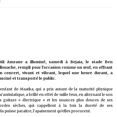
é
Quand on va vite
5 ans ago
Le monstrueux vieillard (Un récit
du Sud algérien)
5 ans ago
Tradition orale/ D’où viennent les
contes et à quoi servent-ils?
5 ans ago
li Amrane a illuminé, samedi à Bejaia, le stade Ben
llouache, rempli pour l’occasion comme un œuf, en offrant
n concert, vivant et vibrant, lequel une heure durant, a
asciné et transporté le public.
’enfant de Maatka, qui a pris autant de la maturité physique
u’antistatique, a brillé en effet de mille feux, en alternant le son
a guitare « électrique » et les nuances plus douces de ses
ordes sèches, qui rappellent à la fois la dureté de ses
a puisse paraitre, l’apaisement qu’elles procurent.