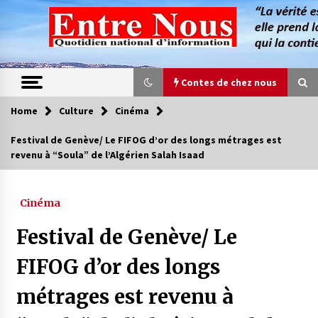
Skip
to
content
Contes de chez nous
Home
Culture
Cinéma
Contes de chez nous
Festival de Genève/ Le FIFOG d’or des longs métrages est
revenu à “Soula” de l’Algérien Salah Isaad
Quand la mère n’est plus là (17e partie)
4 ans ago
Cinéma
Magie de sorcier
Festival de Genève/ Le
4 ans ago
FIFOG d’or des longs
métrages est revenu à
Oum el Gaïla / L’ogresse du M’zab
4 ans ago