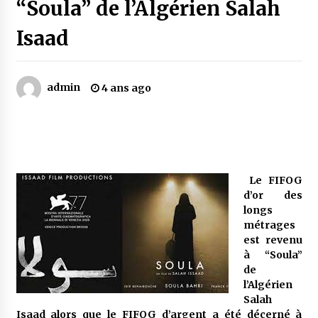
“Soula” de l’Algérien Salah
Isaad
Mythes et croyances / L’hospitalité des
montagnards
4 ans ago
admin
4 ans ago
Quand on va vite
5 ans ago
« Père, tiens-moi, je vais tomber ! »
Le FIFOG
5 ans ago
d’or des
longs
métrages
Le bouc de l’Au-delà
est revenu
5 ans ago
à “Soula”
de
l’Algérien
Le monstrueux vieillard (Un récit du Sud
Salah
algérien)
Isaad alors que le FIFOG d’argent a été décerné à