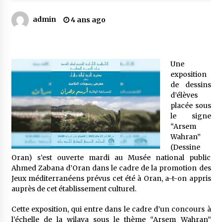
admin
4 ans ago
Mythes et croyances / L’hospitalité des
montagnards
4 ans ago
Une
Quand on va vite
exposition
5 ans ago
de dessins
d’élèves
placée sous
le signe
« Père, tiens-moi, je vais tomber ! »
“Arsem
5 ans ago
Wahran”
(Dessine
Oran) s’est ouverte mardi au Musée national public
Le bouc de l’Au-delà
Ahmed Zabana d’Oran dans le cadre de la promotion des
5 ans ago
Jeux méditerranéens prévus cet été à Oran, a-t-on appris
auprès de cet établissement culturel.
Le monstrueux vieillard (Un récit du Sud
Cette exposition, qui entre dans le cadre d’un concours à
algérien)
l’échelle de la wilaya sous le thème “Arsem Wahran”