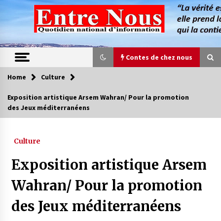
Skip
to
content
Contes de chez nous
Home
Culture
Contes de chez nous
Exposition artistique Arsem Wahran/ Pour la promotion
des Jeux méditerranéens
Quand la mère n’est plus là (17e partie)
4 ans ago
Culture
Magie de sorcier
Exposition artistique Arsem
4 ans ago
Wahran/ Pour la promotion
des Jeux méditerranéens
Oum el Gaïla / L’ogresse du M’zab
4 ans ago