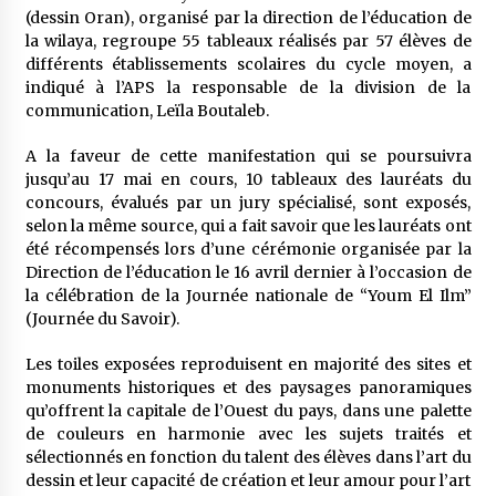
5 ans ago
(dessin Oran), organisé par la direction de l’éducation de
la wilaya, regroupe 55 tableaux réalisés par 57 élèves de
différents établissements scolaires du cycle moyen, a
Rencontre nocturne dans le désert (Un conte
touareg)
indiqué à l’APS la responsable de la division de la
5 ans ago
communication, Leïla Boutaleb.
A la faveur de cette manifestation qui se poursuivra
Un conte targui/ Quand la tête est vide
jusqu’au 17 mai en cours, 10 tableaux des lauréats du
5 ans ago
concours, évalués par un jury spécialisé, sont exposés,
selon la même source, qui a fait savoir que les lauréats ont
été récompensés lors d’une cérémonie organisée par la
Tradition orale/ D’où viennent les contes et à
Direction de l’éducation le 16 avril dernier à l’occasion de
quoi servent-ils?
la célébration de la Journée nationale de “Youm El Ilm”
5 ans ago
(Journée du Savoir).
Les toiles exposées reproduisent en majorité des sites et
monuments historiques et des paysages panoramiques
qu’offrent la capitale de l’Ouest du pays, dans une palette
de couleurs en harmonie avec les sujets traités et
sélectionnés en fonction du talent des élèves dans l’art du
dessin et leur capacité de création et leur amour pour l’art