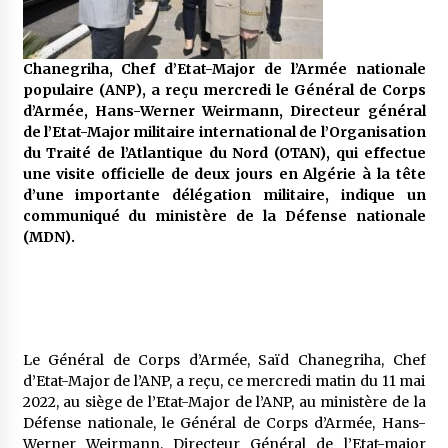
5 ans ago
Rencontre nocturne dans le désert (Un conte
Chanegriha, Chef d’Etat-Major de l’Armée nationale
touareg)
populaire (ANP), a reçu mercredi le Général de Corps
5 ans ago
d’Armée, Hans-Werner Weirmann, Directeur général
de l’Etat-Major militaire international de l’Organisation
du Traité de l’Atlantique du Nord (OTAN), qui effectue
Un conte targui/ Quand la tête est vide
une visite officielle de deux jours en Algérie à la tête
5 ans ago
d’une importante délégation militaire, indique un
communiqué du ministère de la Défense nationale
(MDN).
Tradition orale/ D’où viennent les contes et à
quoi servent-ils?
5 ans ago
Le Général de Corps d’Armée, Saïd Chanegriha, Chef
d’Etat-Major de l’ANP, a reçu, ce mercredi matin du 11 mai
2022, au siège de l’Etat-Major de l’ANP, au ministère de la
Défense nationale, le Général de Corps d’Armée, Hans-
Werner Weirmann, Directeur Général de l’Etat-major