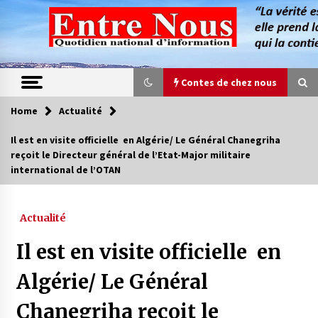
Skip
to
content
Contes de chez nous
Home
Actualité
Contes de chez nous
Il est en visite officielle en Algérie/ Le Général Chanegriha
reçoit le Directeur général de l’Etat-Major militaire
Quand la mère n’est plus là (17e partie)
international de l’OTAN
4 ans ago
Actualité
Magie de sorcier
4 ans ago
Il est en visite officielle en
Algérie/ Le Général
Oum el Gaïla / L’ogresse du M’zab
Chanegriha reçoit le
4 ans ago