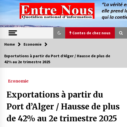
Skip
to
content
Contes de chez nous
Home
Economie
Contes de chez nous
Exportations à partir du Port d’Alger / Hausse de plus de
42% au 2e trimestre 2025
Quand la mère n’est plus là (17e partie)
4 ans ago
Economie
Magie de sorcier
Exportations à partir du
4 ans ago
Port d’Alger / Hausse de plus
de 42% au 2e trimestre 2025
Oum el Gaïla / L’ogresse du M’zab
4 ans ago