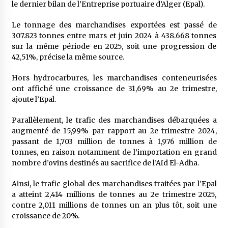
le dernier bilan de l’Entreprise portuaire d’Alger (Epal).
5 ans ago
Le tonnage des marchandises exportées est passé de
Rencontre nocturne dans le désert (Un conte
307.823 tonnes entre mars et juin 2024 à 438.668 tonnes
touareg)
sur la même période en 2025, soit une progression de
5 ans ago
42,51%, précise la même source.
Hors hydrocarbures, les marchandises conteneurisées
Un conte targui/ Quand la tête est vide
ont affiché une croissance de 31,69% au 2e trimestre,
5 ans ago
ajoute l’Epal.
Parallèlement, le trafic des marchandises débarquées a
Tradition orale/ D’où viennent les contes et à
augmenté de 15,99% par rapport au 2e trimestre 2024,
quoi servent-ils?
passant de 1,703 million de tonnes à 1,976 million de
5 ans ago
tonnes, en raison notamment de l’importation en grand
nombre d’ovins destinés au sacrifice de l’Aïd El-Adha.
Ainsi, le trafic global des marchandises traitées par l’Epal
a atteint 2,414 millions de tonnes au 2e trimestre 2025,
contre 2,011 millions de tonnes un an plus tôt, soit une
croissance de 20%.