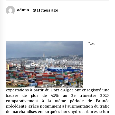
admin
11 mois ago
Mythes et croyances / L’hospitalité des
montagnards
4 ans ago
Quand on va vite
5 ans ago
Les
« Père, tiens-moi, je vais tomber ! »
5 ans ago
Le bouc de l’Au-delà
5 ans ago
exportations à partir du Port d’Alger ont enregistré une
hausse de plus de 42% au 2e trimestre 2025,
comparativement à la même période de l’année
précédente, grâce notamment à l’augmentation du trafic
Le monstrueux vieillard (Un récit du Sud
de marchandises embarquées hors hydrocarbures, selon
algérien)