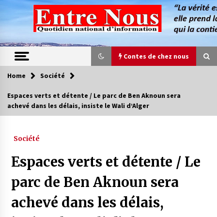
Skip
to
content
Contes de chez nous
Home
Société
Contes de chez nous
Espaces verts et détente / Le parc de Ben Aknoun sera
achevé dans les délais, insiste le Wali d’Alger
Quand la mère n’est plus là (17e partie)
4 ans ago
Société
Magie de sorcier
Espaces verts et détente / Le
4 ans ago
parc de Ben Aknoun sera
achevé dans les délais,
Oum el Gaïla / L’ogresse du M’zab
4 ans ago