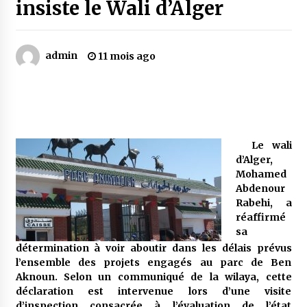
insiste le Wali d’Alger
Mythes et croyances / L’hospitalité des
montagnards
admin
11 mois ago
4 ans ago
Quand on va vite
5 ans ago
Le wali
d’Alger,
« Père, tiens-moi, je vais tomber ! »
Mohamed
5 ans ago
Abdenour
Rabehi, a
réaffirmé
Le bouc de l’Au-delà
sa
5 ans ago
détermination à voir aboutir dans les délais prévus
l’ensemble des projets engagés au parc de Ben
Aknoun. Selon un communiqué de la wilaya, cette
Le monstrueux vieillard (Un récit du Sud
déclaration est intervenue lors d’une visite
algérien)
d’inspection consacrée à l’évaluation de l’état