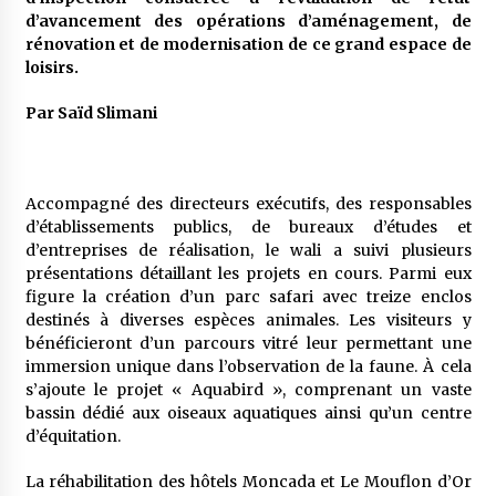
5 ans ago
d’avancement des opérations d’aménagement, de
rénovation et de modernisation de ce grand espace de
loisirs.
Rencontre nocturne dans le désert (Un conte
touareg)
5 ans ago
Par Saïd Slimani
Un conte targui/ Quand la tête est vide
5 ans ago
Accompagné des directeurs exécutifs, des responsables
d’établissements publics, de bureaux d’études et
d’entreprises de réalisation, le wali a suivi plusieurs
Tradition orale/ D’où viennent les contes et à
présentations détaillant les projets en cours. Parmi eux
quoi servent-ils?
figure la création d’un parc safari avec treize enclos
5 ans ago
destinés à diverses espèces animales. Les visiteurs y
bénéficieront d’un parcours vitré leur permettant une
immersion unique dans l’observation de la faune. À cela
s’ajoute le projet « Aquabird », comprenant un vaste
bassin dédié aux oiseaux aquatiques ainsi qu’un centre
d’équitation.
La réhabilitation des hôtels Moncada et Le Mouflon d’Or