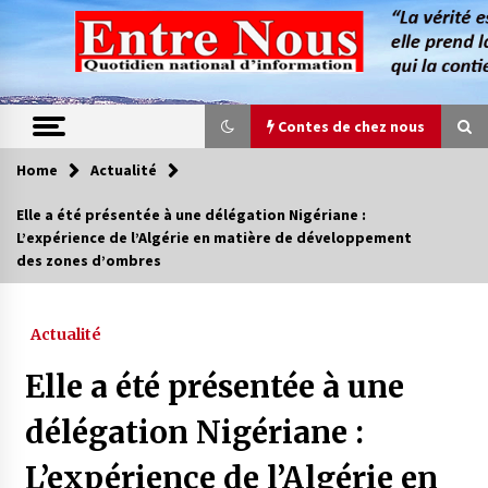
Skip
to
content
Contes de chez nous
Home
Actualité
Contes de chez nous
Elle a été présentée à une délégation Nigériane :
L’expérience de l’Algérie en matière de développement
Quand la mère n’est plus là (17e partie)
des zones d’ombres
4 ans ago
Actualité
Magie de sorcier
4 ans ago
Elle a été présentée à une
délégation Nigériane :
Oum el Gaïla / L’ogresse du M’zab
L’expérience de l’Algérie en
4 ans ago