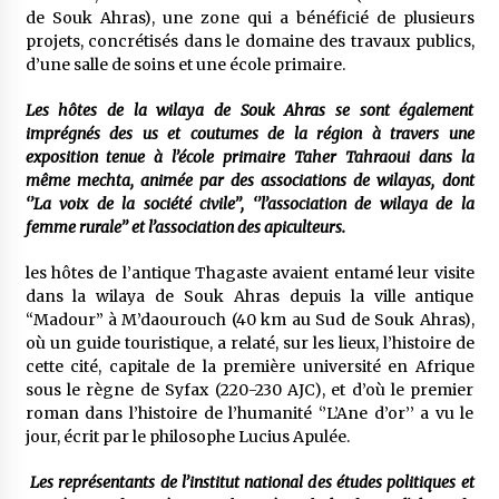
5 ans ago
de Souk Ahras), une zone qui a bénéficié de plusieurs
projets, concrétisés dans le domaine des travaux publics,
d’une salle de soins et une école primaire.
Rencontre nocturne dans le désert (Un conte
touareg)
Les hôtes de la wilaya de Souk Ahras se sont également
5 ans ago
imprégnés des us et coutumes de la région à travers une
exposition tenue à l’école primaire Taher Tahraoui dans la
Un conte targui/ Quand la tête est vide
même mechta, animée par des associations de wilayas, dont
5 ans ago
‘’La voix de la société civile’’, ‘’l’association de wilaya de la
femme rurale’’ et l’association des apiculteurs.
Tradition orale/ D’où viennent les contes et à
les hôtes de l’antique Thagaste avaient entamé leur visite
quoi servent-ils?
dans la wilaya de Souk Ahras depuis la ville antique
5 ans ago
“Madour” à M’daourouch (40 km au Sud de Souk Ahras),
où un guide touristique, a relaté, sur les lieux, l’histoire de
cette cité, capitale de la première université en Afrique
sous le règne de Syfax (220-230 AJC), et d’où le premier
roman dans l’histoire de l’humanité ‘’L’Ane d’or’’ a vu le
jour, écrit par le philosophe Lucius Apulée.
Les représentants de l’institut national des études politiques et