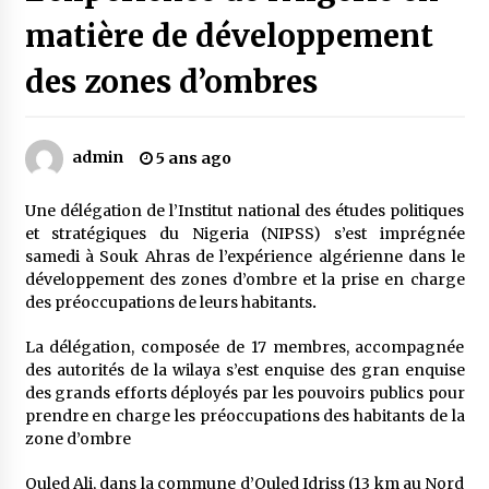
matière de développement
Mythes et croyances / L’hospitalité des
des zones d’ombres
montagnards
4 ans ago
admin
5 ans ago
Quand on va vite
5 ans ago
Une délégation de l’Institut national des études politiques
et stratégiques du Nigeria (NIPSS) s’est imprégnée
samedi à Souk Ahras de l’expérience algérienne dans le
« Père, tiens-moi, je vais tomber ! »
développement des zones d’ombre et la prise en charge
5 ans ago
des préoccupations de leurs habitants
.
La délégation, composée de 17 membres, accompagnée
Le bouc de l’Au-delà
des autorités de la wilaya s’est enquise des gran enquise
5 ans ago
des grands efforts déployés par les pouvoirs publics pour
prendre en charge les préoccupations des habitants de la
zone d’ombre
Le monstrueux vieillard (Un récit du Sud
algérien)
Ouled Ali, dans la commune d’Ouled Idriss (13 km au Nord