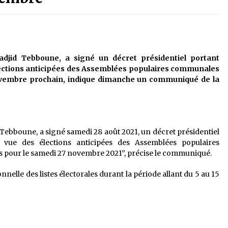
é
Quand on va vite
5 ans ago
Le monstrueux vieillard (Un récit
du Sud algérien)
adjid Tebboune, a signé un décret présidentiel portant
5 ans ago
lections anticipées des Assemblées populaires communales
novembre prochain, indique dimanche un communiqué de la
Tradition orale/ D’où viennent les
contes et à quoi servent-ils?
5 ans ago
 Tebboune, a signé samedi 28 août 2021, un décret présidentiel
 vue des élections anticipées des Assemblées populaires
 pour le samedi 27 novembre 2021”, précise le communiqué.
nelle des listes électorales durant la période allant du 5 au 15