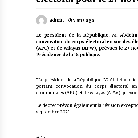
Mythes et croyances / L’hospitalit
des montagnards
4 ans ago
admin
5 ans ago
Le bouc de l’Au-delà
Le président de la République, M. Abdelm
5 ans ago
convocation du corps électoral en vue des é
(APC) et de wilayas (APW), prévues le 27 
Présidence de la République.
Un conte targui/ Quand la tête est
vide
5 ans ago
“Le président de la République, M. Abdelmadjid
portant convocation du corps électoral en
communales (APC) et de wilayas (APW), prévues
Le décret prévoit également la révision exception
septembre 2021.
APS