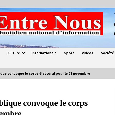
Culture
Internationale
Sport
videos
Société
ique convoque le corps électoral pour le 27 novembre
Magie de sorcier
4 ans ago
blique convoque le corps
vembre