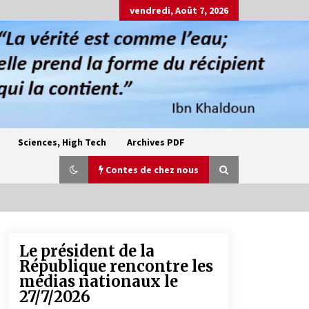
vendredi, Août 7, 2026
Sciences, High Tech
Archives PDF
Contes de chez nous
Le président de la
Oum el Gaïla / L’ogresse du M’zab
République rencontre les
4 ans ago
médias nationaux le
27/7/2026