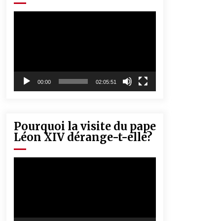
« Père, tiens-moi, je vais tomber ! »
5 ans ago
Lecteur
vidéo
Rencontre nocturne dans le désert
(Un conte touareg)
5 ans ago
00:00
02:05:51
Pourquoi la visite du pape
Léon XIV dérange-t-elle?
Lecteur
vidéo