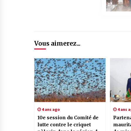
Vous aimerez...
4 ans ago
4 ans 
10e session du Comité de
Partena
lutte contre le criquet
maurit