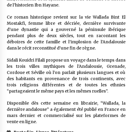
5 ans ago
de l’historien Ibn Hayane.
Ce roman historique revient sur la vie Wallada Bint El
Rencontre nocturne dans le désert (Un conte
touareg)
Mostakfi, femme libre et décriée, dernière survivante
5 ans ago
d’une dynastie qui a gouverné la péninsule ibérique
pendant plus de deux siècles, tout en racontant les
déboires de cette famille et l’implosion de l’Andalousie
Un conte targui/ Quand la tête est vide
dans le récit reconstitué d’une fin de règne.
5 ans ago
Sidali Kouidri Filali propose un voyage dans le temps dans
les trois villes mythiques de l’Andalousie, Grenade,
Tradition orale/ D’où viennent les contes et à
Cordoue et Séville où l’on parlait plusieurs langues et où
quoi servent-ils?
des habitants en provenance de trois continents, avec
5 ans ago
trois religions différentes et de toutes les ethnies
“partageaient le même pays et les mêmes ruelles”.
Disponible dès cette semaine en librairie, “Wallada, la
dernière andalouse” a également été publié en France en
mars dernier et commercialisé sur les plateformes de
vente en ligne.