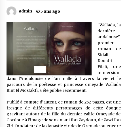
admin
5 ans ago
Mythes et croyances / L’hospitalité des
montagnards
“Wallada, la
4 ans ago
dernière
andalouse”,
Quand on va vite
premier
5 ans ago
roman de
Sidali
Kouidri
Filali, une
« Père, tiens-moi, je vais tomber ! »
immersion
5 ans ago
dans l’Andalousie de l’an mille à travers la vie et le
parcours de la poétesse et princesse omeyade Wallada
Bint El Mostakfi, a été publié récemment.
Le bouc de l’Au-delà
5 ans ago
Publié à compte d’auteur, ce roman de 252 pages, est une
fresque de différents personnages de cette époque
gravitant autour de la fille du dernier calife Omeyade de
Le monstrueux vieillard (Un récit du Sud
Cordoue à l’image de son amant Ibn Zaydoun, de Zawi Ibn
algérien)
Ziri, fondateur de la dynastie ziride de Grenade ou encore