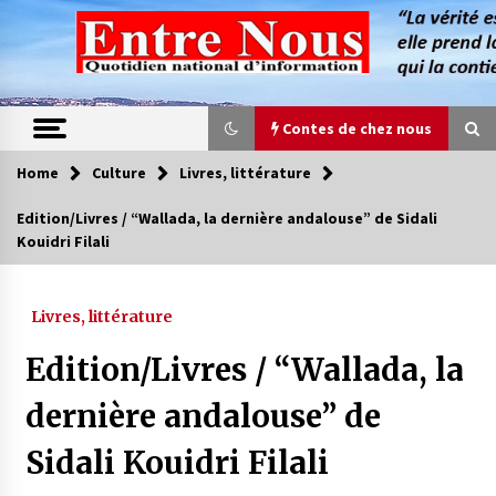
Skip
to
content
Contes de chez nous
Home
Culture
Livres, littérature
Contes de chez nous
Edition/Livres / “Wallada, la dernière andalouse” de Sidali
Kouidri Filali
Quand la mère n’est plus là (17e partie)
4 ans ago
Livres, littérature
Magie de sorcier
Edition/Livres / “Wallada, la
4 ans ago
dernière andalouse” de
Sidali Kouidri Filali
Oum el Gaïla / L’ogresse du M’zab
4 ans ago