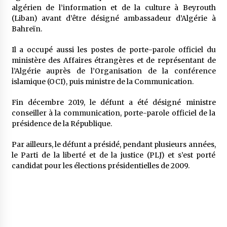
5 ans ago
algérien de l’information et de la culture à Beyrouth
(Liban) avant d’être désigné ambassadeur d’Algérie à
Bahreïn.
Rencontre nocturne dans le désert (Un conte
touareg)
Il a occupé aussi les postes de porte-parole officiel du
5 ans ago
ministère des Affaires étrangères et de représentant de
l’Algérie auprès de l’Organisation de la conférence
Un conte targui/ Quand la tête est vide
islamique (OCI), puis ministre de la Communication.
5 ans ago
Fin décembre 2019, le défunt a été désigné ministre
conseiller à la communication, porte-parole officiel de la
présidence de la République.
Tradition orale/ D’où viennent les contes et à
quoi servent-ils?
5 ans ago
Par ailleurs, le défunt a présidé, pendant plusieurs années,
le Parti de la liberté et de la justice (PLJ) et s’est porté
candidat pour les élections présidentielles de 2009.