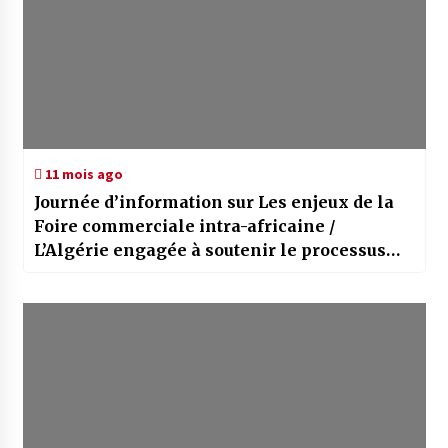
11 mois ago
Journée d’information sur Les enjeux de la
Foire commerciale intra-africaine /
L’Algérie engagée à soutenir le processus
d’intégration africaine au service des
intérêts des peuples du continent, affirme
Mohamed Meziane