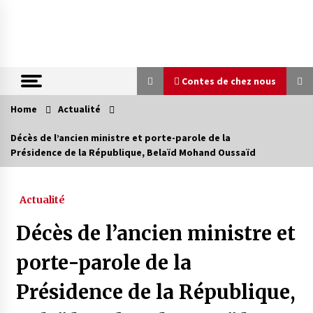
Skip
to
content
Contes de chez nous
Home
Actualité
Contes de chez nous
Décès de l’ancien ministre et porte-parole de la
Présidence de la République, Belaïd Mohand Oussaïd
Quand la mère n’est plus là (17e partie)
4 ans ago
Actualité
Magie de sorcier
Décès de l’ancien ministre et
4 ans ago
porte-parole de la
Présidence de la République,
Oum el Gaïla / L’ogresse du M’zab
4 ans ago