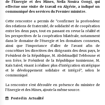
de l’Energie et des Mines, Neila Nouira Gongi, qui
5 ans ago
effectue une visite de travail en Algérie, a indiqué un
communiqué des services du Premier ministre.
Rencontre nocturne dans le désert (Un conte
touareg)
Cette rencontre a permis de “confirmer la profondeur
5 ans ago
des relations de fraternité, de solidarité et de coopération
entre les deux pays, tout en passant en revue la réalité et
les perspectives de la coopération bilatérale, notamment
Un conte targui/ Quand la tête est vide
dans le domaine de l’énergie et les domaines connexes,
5 ans ago
ainsi que l’importance d’aller de l’avant afin de
concrétiser les directives des dirigeants des deux pays, le
Président de la République, M. Abdelmadjid Tebboune et
Tradition orale/ D’où viennent les contes et à
son frère, le Président de la République tunisienne, M.
quoi servent-ils?
Kaïs Saïed, visant à réaliser plus d’intégration stratégique
6 ans ago
et le développement solidaire et intégré”, selon le
communiqué.
La rencontre s’est déroulée en présence du ministre de
l’Energie et des Mines, ajoute la même source.
Posted in
Actualité