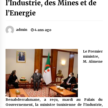
l’Industrie, des Mines et de
l’Energie
Mythes et croyances / L’hospitalité des
montagnards
4 ans ago
admin
4 ans ago
Quand on va vite
5 ans ago
Le Premier
ministre,
« Père, tiens-moi, je vais tomber ! »
M. Aïmene
5 ans ago
Le bouc de l’Au-delà
5 ans ago
Benabderrahmane, a reçu, mardi au Palais du
Le monstrueux vieillard (Un récit du Sud
Gouvernement, la ministre tunisienne de l’Industrie,
algérien)