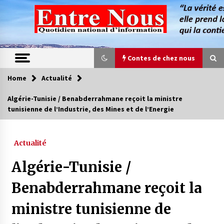
Skip
to
content
Contes de chez nous
Home
Actualité
Contes de chez nous
Algérie-Tunisie / Benabderrahmane reçoit la ministre
tunisienne de l’Industrie, des Mines et de l’Energie
Quand la mère n’est plus là (17e partie)
4 ans ago
Actualité
Magie de sorcier
Algérie-Tunisie /
4 ans ago
Benabderrahmane reçoit la
ministre tunisienne de
Oum el Gaïla / L’ogresse du M’zab
4 ans ago