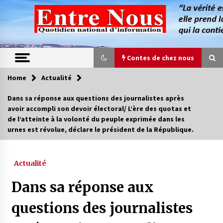
Skip
to
content
Contes de chez nous
Home
Actualité
Contes de chez nous
Dans sa réponse aux questions des journalistes après
avoir accompli son devoir électoral/ L’ère des quotas et
Quand la mère n’est plus là (17e partie)
de l’atteinte à la volonté du peuple exprimée dans les
4 ans ago
urnes est révolue, déclare le président de la République.
Magie de sorcier
Actualité
4 ans ago
Dans sa réponse aux
questions des journalistes
Oum el Gaïla / L’ogresse du M’zab
4 ans ago