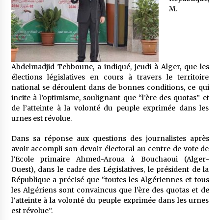
5 ans ago
M.
Rencontre nocturne dans le désert (Un conte
touareg)
5 ans ago
Abdelmadjid Tebboune, a indiqué, jeudi à Alger, que les
Un conte targui/ Quand la tête est vide
élections législatives en cours à travers le territoire
5 ans ago
national se déroulent dans de bonnes conditions, ce qui
incite à l’optimisme, soulignant que “l’ère des quotas” et
de l’atteinte à la volonté du peuple exprimée dans les
urnes est révolue.
Tradition orale/ D’où viennent les contes et à
quoi servent-ils?
5 ans ago
Dans sa réponse aux questions des journalistes après
avoir accompli son devoir électoral au centre de vote de
l’Ecole primaire Ahmed-Aroua à Bouchaoui (Alger-
Ouest), dans le cadre des Législatives, le président de la
République a précisé que “toutes les Algériennes et tous
les Algériens sont convaincus que l’ère des quotas et de
l’atteinte à la volonté du peuple exprimée dans les urnes
est révolue”.