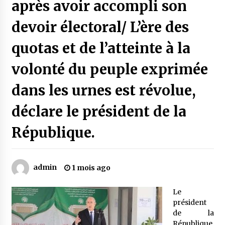
après avoir accompli son
devoir électoral/ L’ère des
Mythes et croyances / L’hospitalité des
montagnards
quotas et de l’atteinte à la
4 ans ago
volonté du peuple exprimée
Quand on va vite
5 ans ago
dans les urnes est révolue,
déclare le président de la
« Père, tiens-moi, je vais tomber ! »
République.
5 ans ago
Le bouc de l’Au-delà
admin
1 mois ago
5 ans ago
Le
président
Le monstrueux vieillard (Un récit du Sud
de la
algérien)
République,