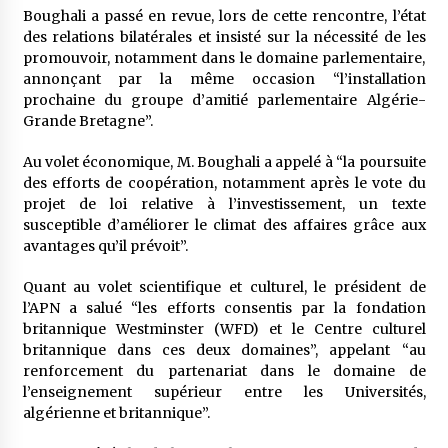
5 ans ago
Boughali a passé en revue, lors de cette rencontre, l’état
des relations bilatérales et insisté sur la nécessité de les
promouvoir, notamment dans le domaine parlementaire,
Rencontre nocturne dans le désert (Un conte
touareg)
annonçant par la même occasion “l’installation
5 ans ago
prochaine du groupe d’amitié parlementaire Algérie-
Grande Bretagne”.
Un conte targui/ Quand la tête est vide
Au volet économique, M. Boughali a appelé à “la poursuite
5 ans ago
des efforts de coopération, notamment après le vote du
projet de loi relative à l’investissement, un texte
susceptible d’améliorer le climat des affaires grâce aux
Tradition orale/ D’où viennent les contes et à
avantages qu’il prévoit”.
quoi servent-ils?
5 ans ago
Quant au volet scientifique et culturel, le président de
l’APN a salué “les efforts consentis par la fondation
britannique Westminster (WFD) et le Centre culturel
britannique dans ces deux domaines”, appelant “au
renforcement du partenariat dans le domaine de
l’enseignement supérieur entre les Universités,
algérienne et britannique”.