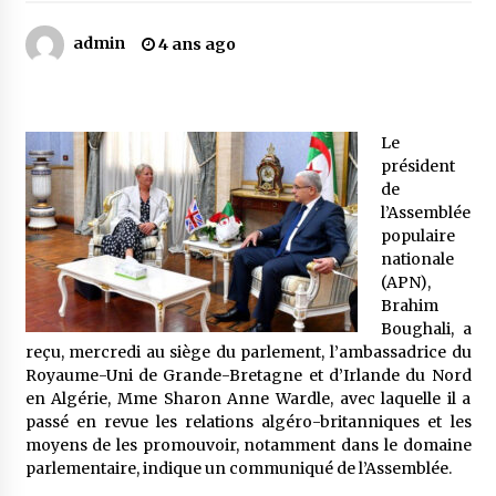
admin
4 ans ago
Mythes et croyances / L’hospitalité des
montagnards
4 ans ago
Le
Quand on va vite
président
5 ans ago
de
l’Assemblée
populaire
nationale
« Père, tiens-moi, je vais tomber ! »
(APN),
5 ans ago
Brahim
Boughali, a
reçu, mercredi au siège du parlement, l’ambassadrice du
Le bouc de l’Au-delà
Royaume-Uni de Grande-Bretagne et d’Irlande du Nord
5 ans ago
en Algérie, Mme Sharon Anne Wardle, avec laquelle il a
passé en revue les relations algéro-britanniques et les
moyens de les promouvoir, notamment dans le domaine
Le monstrueux vieillard (Un récit du Sud
parlementaire, indique un communiqué de l’Assemblée.
algérien)