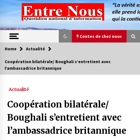
Skip
to
content
Contes de chez nous
Home
Actualité
Contes de chez nous
Coopération bilatérale/ Boughali s’entretient avec
l’ambassadrice britannique
Quand la mère n’est plus là (17e partie)
4 ans ago
Actualité
Magie de sorcier
Coopération bilatérale/
4 ans ago
Boughali s’entretient avec
l’ambassadrice britannique
Oum el Gaïla / L’ogresse du M’zab
4 ans ago