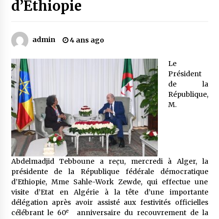
d’Ethiopie
Mythes et croyances / L’hospitalité des
montagnards
admin
4 ans ago
4 ans ago
Le
Quand on va vite
Président
5 ans ago
de la
République,
M.
« Père, tiens-moi, je vais tomber ! »
5 ans ago
Le bouc de l’Au-delà
Abdelmadjid Tebboune a reçu, mercredi à Alger, la
5 ans ago
présidente de la République fédérale démocratique
d’Ethiopie, Mme Sahle-Work Zewde, qui effectue une
visite d’Etat en Algérie à la tête d’une importante
délégation après avoir assisté aux festivités officielles
Le monstrueux vieillard (Un récit du Sud
e
célébrant le 60
algérien)
anniversaire du recouvrement de la