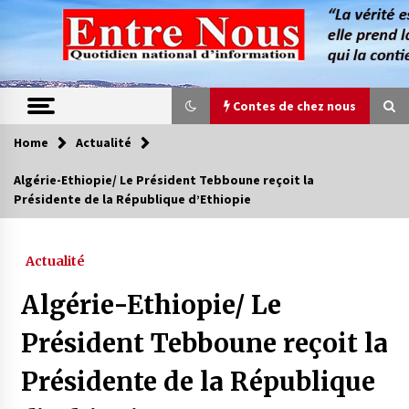
Skip
to
content
Contes de chez nous
Home
Actualité
Contes de chez nous
Algérie-Ethiopie/ Le Président Tebboune reçoit la
Présidente de la République d’Ethiopie
Quand la mère n’est plus là (17e partie)
4 ans ago
Actualité
Magie de sorcier
Algérie-Ethiopie/ Le
4 ans ago
Président Tebboune reçoit la
Présidente de la République
Oum el Gaïla / L’ogresse du M’zab
4 ans ago