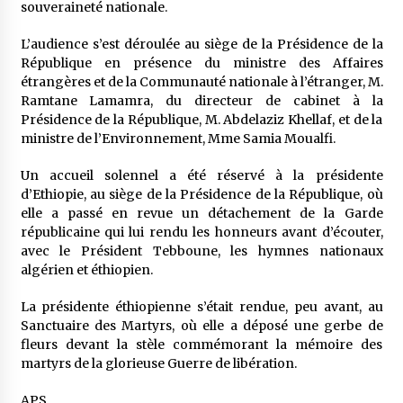
souveraineté nationale.
5 ans ago
L’audience s’est déroulée au siège de la Présidence de la
Rencontre nocturne dans le désert (Un conte
République en présence du ministre des Affaires
touareg)
étrangères et de la Communauté nationale à l’étranger, M.
5 ans ago
Ramtane Lamamra, du directeur de cabinet à la
Présidence de la République, M. Abdelaziz Khellaf, et de la
Un conte targui/ Quand la tête est vide
ministre de l’Environnement, Mme Samia Moualfi.
5 ans ago
Un accueil solennel a été réservé à la présidente
d’Ethiopie, au siège de la Présidence de la République, où
elle a passé en revue un détachement de la Garde
Tradition orale/ D’où viennent les contes et à
républicaine qui lui rendu les honneurs avant d’écouter,
quoi servent-ils?
avec le Président Tebboune, les hymnes nationaux
5 ans ago
algérien et éthiopien.
La présidente éthiopienne s’était rendue, peu avant, au
Sanctuaire des Martyrs, où elle a déposé une gerbe de
fleurs devant la stèle commémorant la mémoire des
martyrs de la glorieuse Guerre de libération.
APS