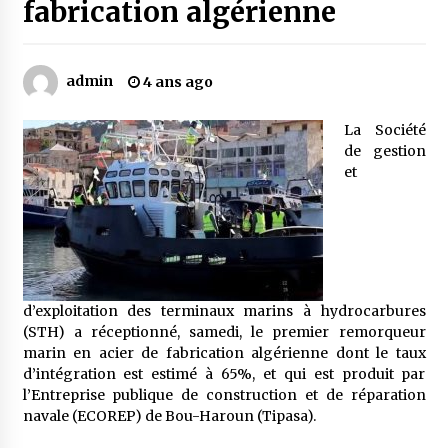
fabrication algérienne
Mythes et croyances / L’hospitalité des
montagnards
admin
4 ans ago
4 ans ago
La Société
Quand on va vite
de gestion
5 ans ago
et
« Père, tiens-moi, je vais tomber ! »
5 ans ago
d’exploitation des terminaux marins à hydrocarbures
Le bouc de l’Au-delà
(STH) a réceptionné, samedi, le premier remorqueur
5 ans ago
marin en acier de fabrication algérienne dont le taux
d’intégration est estimé à 65%, et qui est produit par
l’Entreprise publique de construction et de réparation
navale (ECOREP) de Bou-Haroun (Tipasa).
Le monstrueux vieillard (Un récit du Sud
algérien)