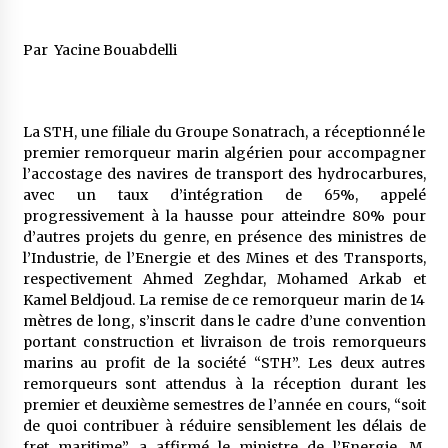
5 ans ago
Par Yacine Bouabdelli
Rencontre nocturne dans le désert (Un conte
touareg)
5 ans ago
La STH, une filiale du Groupe Sonatrach, a réceptionné le
premier remorqueur marin algérien pour accompagner
Un conte targui/ Quand la tête est vide
l’accostage des navires de transport des hydrocarbures,
5 ans ago
avec un taux d’intégration de 65%, appelé
progressivement à la hausse pour atteindre 80% pour
d’autres projets du genre, en présence des ministres de
Tradition orale/ D’où viennent les contes et à
l’Industrie, de l’Energie et des Mines et des Transports,
quoi servent-ils?
respectivement Ahmed Zeghdar, Mohamed Arkab et
5 ans ago
Kamel Beldjoud. La remise de ce remorqueur marin de 14
mètres de long, s’inscrit dans le cadre d’une convention
portant construction et livraison de trois remorqueurs
marins au profit de la société “STH”. Les deux autres
remorqueurs sont attendus à la réception durant les
premier et deuxième semestres de l’année en cours, “soit
de quoi contribuer à réduire sensiblement les délais de
fret maritime”, a affirmé le ministre de l’Energie. M.