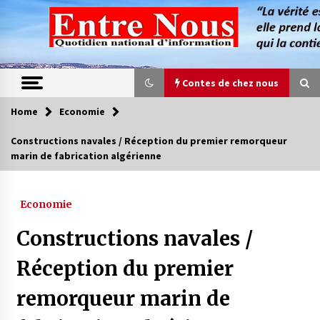
Skip
to
content
Contes de chez nous
Home
Economie
Contes de chez nous
Constructions navales / Réception du premier remorqueur
marin de fabrication algérienne
Quand la mère n’est plus là (17e partie)
4 ans ago
Economie
Magie de sorcier
Constructions navales /
4 ans ago
Réception du premier
remorqueur marin de
Oum el Gaïla / L’ogresse du M’zab
4 ans ago