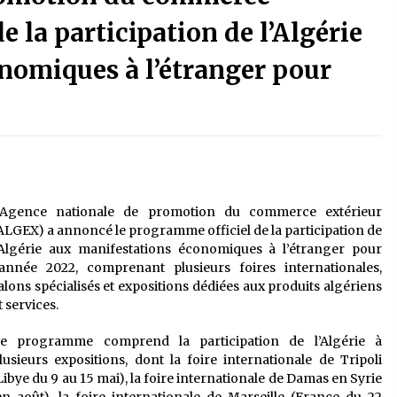
é
Quand on va vite
5 ans ago
 la participation de l’Algérie
nomiques à l’étranger pour
Le monstrueux vieillard (Un récit
du Sud algérien)
5 ans ago
Tradition orale/ D’où viennent les
contes et à quoi servent-ils?
5 ans ago
’Agence nationale de promotion du commerce extérieur
ALGEX) a annoncé le programme officiel de la participation de
’Algérie aux manifestations économiques à l’étranger pour
’année 2022, comprenant plusieurs foires internationales,
alons spécialisés et expositions dédiées aux produits algériens
t services.
e programme comprend la participation de l’Algérie à
lusieurs expositions, dont la foire internationale de Tripoli
Libye du 9 au 15 mai), la foire internationale de Damas en Syrie