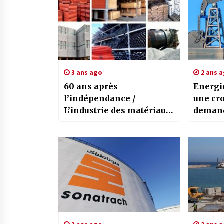
3 ans ago
2 ans 
60 ans après
Energie
l’indépendance /
une cro
L’industrie des matériaux
demand
de construction édifie des
2025 e
bases solides