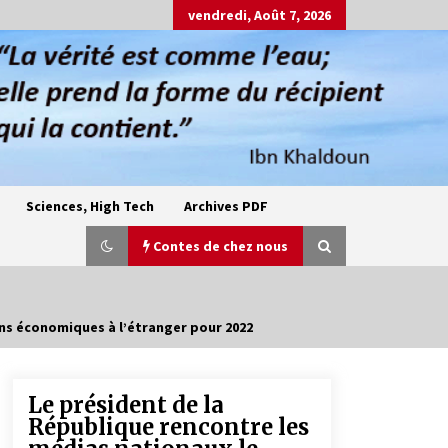
vendredi, Août 7, 2026
Sciences, High Tech
Archives PDF
Contes de chez nous
ns économiques à l’étranger pour 2022
Oum el Gaïla / L’ogresse du M’zab
4 ans ago
Le président de la
République rencontre les