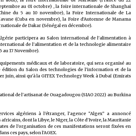
en août), la foire internationale de Marseille (France du 22
eptembre au 01 octobre) , la foire internationale de Shanghai
Chine du 5 au 10 novembre), la Foire Internationale de La
avane (Cuba en novembre), la Foire d’Automne de Manama
ternationale de Dakar (Sénégal en décembre).
Algérie participera au Salon international de l’alimentation à
ternational de l’alimentation et de la technologie alimentaire
5 au 17 Novembre).
équipements médicaux et de laboratoire, qui sera organisé au
e édition du Salon des technologies de l’information et de la
r juin, ainsi qu’à la GITEX Technology Week à Dubaï (Emirats
national de l’artisanat de Ouagadougou (SIAO 2022) au Burkina
ervices algériens à l’étranger, l’agence “Algex” a annoncé
fricains, dont la Libye, le Niger, la Côte d’Ivoire, la Mauritanie
dates de l’organisation de ces manifestations seront fixées en
ans ces pays, selon l’AGEX.