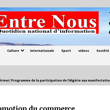
Culture
Internationale
Sport
videos
Société
ieur/ Programme de la participation de l’Algérie aux manifestatio
Magie de sorcier
4 ans ago
romotion du commerce