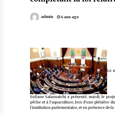
Mythes et croyances / L’hospitalit
des montagnards
4 ans ago
admin
4 ans ago
Le bouc de l’Au-delà
5 ans ago
Un conte targui/ Quand la tête est
vide
5 ans ago
Le m
Sofiane Salaouatchi a présenté, mardi, le projet 
pêche et à l’aquaculture, lors d’une plénière du
l’institution parlementaire, et en présence de l