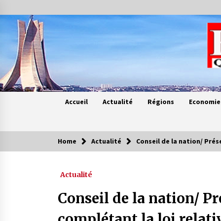
Skip
to
content
Accueil
Actualité
Régions
Economie
Home
Actualité
Conseil de la nation/ Prés
Contes de chez nous
Actualité
Quand la mère n’est plus là (17e
partie)
Conseil de la nation/ Pr
4 ans ago
complétant la loi relati