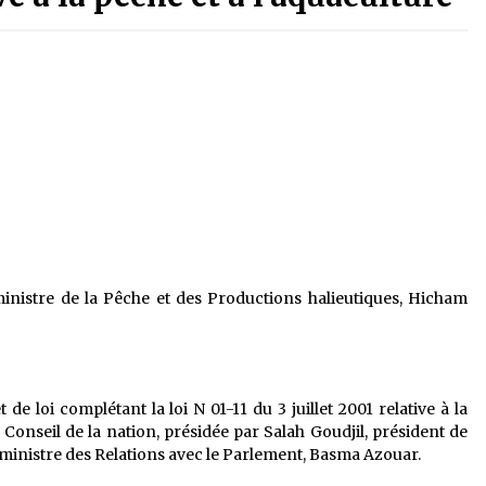
é
Quand on va vite
5 ans ago
Le monstrueux vieillard (Un récit
du Sud algérien)
5 ans ago
Tradition orale/ D’où viennent les
contes et à quoi servent-ils?
5 ans ago
inistre de la Pêche et des Productions halieutiques, Hicham
de loi complétant la loi N 01-11 du 3 juillet 2001 relative à la
 Conseil de la nation, présidée par Salah Goudjil, président de
a ministre des Relations avec le Parlement, Basma Azouar.