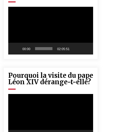
« Père, tiens-moi, je vais tomber ! »
5 ans ago
Lecteur
vidéo
Rencontre nocturne dans le désert
(Un conte touareg)
5 ans ago
00:00
02:05:51
Pourquoi la visite du pape
Léon XIV dérange-t-elle?
Lecteur
vidéo