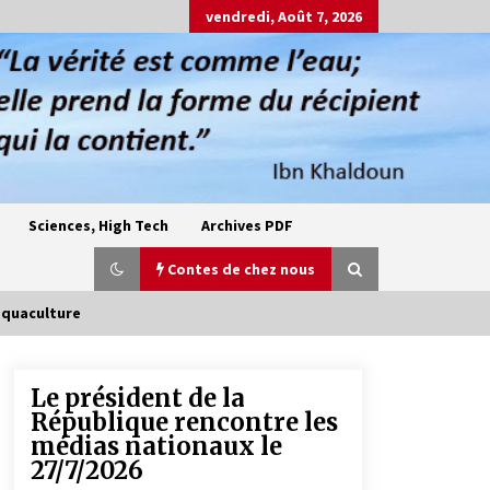
vendredi, Août 7, 2026
Sciences, High Tech
Archives PDF
Contes de chez nous
’aquaculture
Le président de la
Oum el Gaïla / L’ogresse du M’zab
République rencontre les
4 ans ago
médias nationaux le
27/7/2026