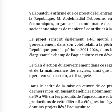
Salaouatchi a affirmé que ce projet de loi entrai
la République, M. Abdelmadjid Tebboune, en
économiques, organiser la communauté des pê
socioéconomiques de manière à contribuer à la ré
Le projet s’inscrit également, a-t-il ajout
gouvernement dans son volet relatif à la pêch
République pour la période 2021-2024, dans le
élargissant le champ de l’aquaculture et en dév
Le plan d’action du gouvernement dans ce segme
et de la maintenance des navires, ainsi que 
opérateurs du secteur, a-t-il rappelé.
Dans le cadre de la mise en œuvre de ce p
derniers mois, en faisant bénéficier notamment l
de 19 à 9% sur les produits de l’aquaculture et 
productions de cette filière. Il a été question é
dont 105 projets liés à l’aquaculture.