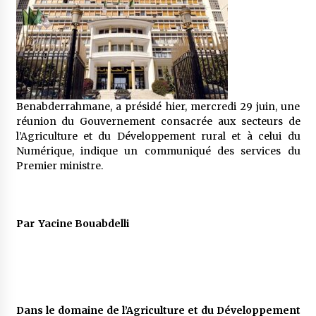
5 ans ago
Rencontre nocturne dans le désert (Un conte
touareg)
5 ans ago
Benabderrahmane, a présidé hier, mercredi 29 juin, une
Un conte targui/ Quand la tête est vide
réunion du Gouvernement consacrée aux secteurs de
5 ans ago
l’Agriculture et du Développement rural et à celui du
Numérique, indique un communiqué des services du
Premier ministre.
Tradition orale/ D’où viennent les contes et à
quoi servent-ils?
5 ans ago
Par Yacine Bouabdelli
Dans le domaine de l’Agriculture et du Développement