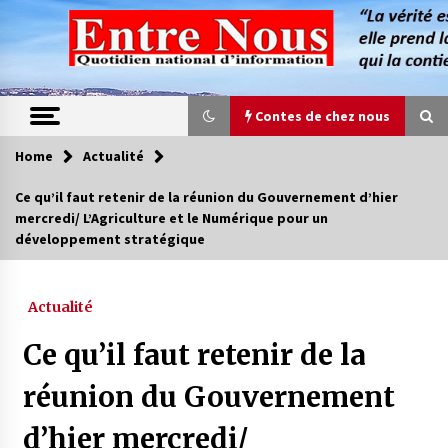
Skip
to
content
Contes de chez nous
Home
Actualité
Contes de chez nous
Ce qu’il faut retenir de la réunion du Gouvernement d’hier
mercredi/ L’Agriculture et le Numérique pour un
Quand la mère n’est plus là (17e partie)
développement stratégique
4 ans ago
Actualité
Magie de sorcier
4 ans ago
Ce qu’il faut retenir de la
réunion du Gouvernement
Oum el Gaïla / L’ogresse du M’zab
d’hier mercredi/
4 ans ago