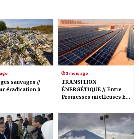
 ago
3 mois ago
ges sauvages //
TRANSITION
ur éradication à
ÉNERGÉTIQUE // Entre
Promesses mielleuses Et
Fractures fielleuses