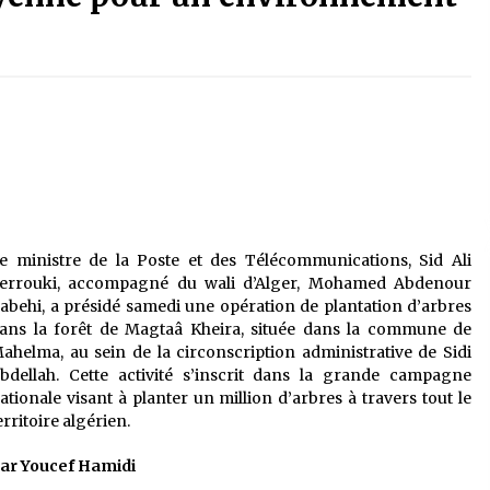
é
Quand on va vite
5 ans ago
Le monstrueux vieillard (Un récit
du Sud algérien)
5 ans ago
Tradition orale/ D’où viennent les
contes et à quoi servent-ils?
5 ans ago
e ministre de la Poste et des Télécommunications, Sid Ali
errouki, accompagné du wali d’Alger, Mohamed Abdenour
abehi, a présidé samedi une opération de plantation d’arbres
ans la forêt de Magtaâ Kheira, située dans la commune de
ahelma, au sein de la circonscription administrative de Sidi
bdellah. Cette activité s’inscrit dans la grande campagne
ationale visant à planter un million d’arbres à travers tout le
erritoire algérien.
ar Youcef Hamidi