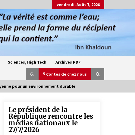
vendredi, Août 7, 2026
Sciences, High Tech
Archives PDF
Contes de chez nous
toyenne pour un environnement durable
Le président de la
Oum el Gaïla / L’ogresse du M’zab
République rencontre les
4 ans ago
médias nationaux le
27/7/2026