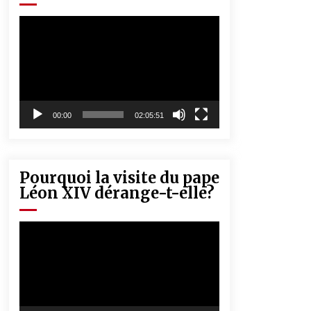
« Père, tiens-moi, je vais tomber ! »
5 ans ago
Lecteur
vidéo
Rencontre nocturne dans le désert
(Un conte touareg)
5 ans ago
00:00
02:05:51
Pourquoi la visite du pape
Léon XIV dérange-t-elle?
Lecteur
vidéo