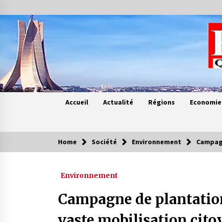
Skip
to
content
Accueil
Actualité
Régions
Economie
Home
Société
Environnement
Campagn
Contes de chez nous
Environnement
Quand la mère n’est plus là (17e
partie)
Campagne de plantation
4 ans ago
vaste mobilisation cit