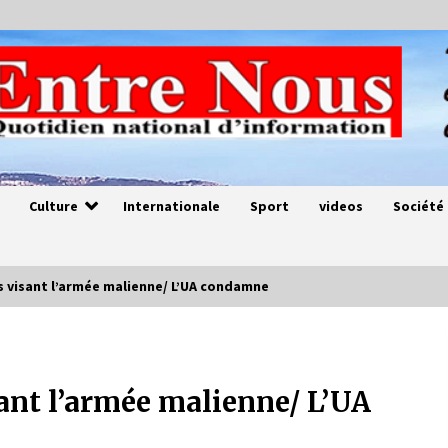
Culture
Internationale
Sport
videos
Société
s visant l’armée malienne/ L’UA condamne
Magie de sorcier
4 ans ago
sant l’armée malienne/ L’UA