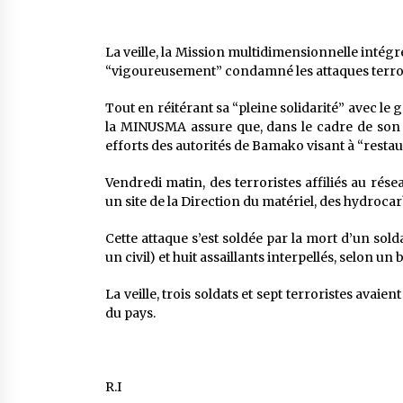
La veille, la Mission multidimensionnelle intég
“vigoureusement” condamné les attaques terror
Tout en réitérant sa “pleine solidarité” avec le
la MINUSMA assure que, dans le cadre de son 
efforts des autorités de Bamako visant à “restaur
Vendredi matin, des terroristes affiliés au ré
un site de la Direction du matériel, des hydro
Cette attaque s’est soldée par la mort d’un soldat
un civil) et huit assaillants interpellés, selon un 
La veille, trois soldats et sept terroristes avaie
du pays.
R.I