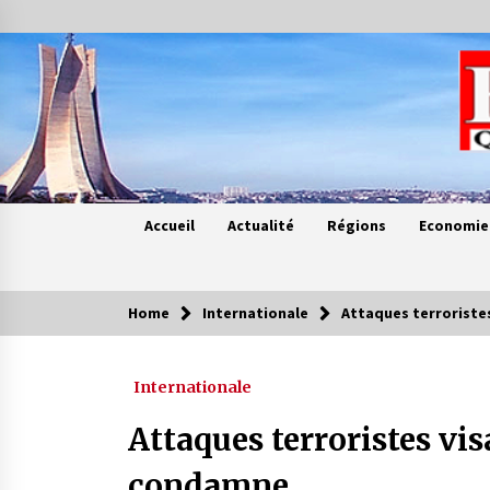
Skip
to
content
Accueil
Actualité
Régions
Economie
Home
Internationale
Attaques terroriste
Contes de chez nous
Internationale
Quand la mère n’est plus là (17e
partie)
Attaques terroristes vi
4 ans ago
condamne