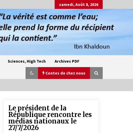
samedi, Août 8, 2026
Sciences, High Tech
Archives PDF
Contes de chez nous
Le président de la
Oum el Gaïla / L’ogresse du M’zab
République rencontre les
4 ans ago
médias nationaux le
27/7/2026