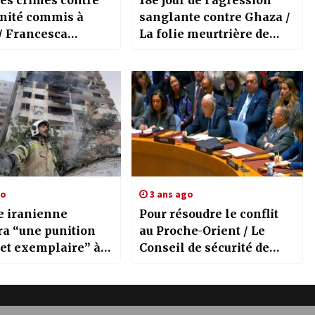
les crimes contre
18e jour de l’agression
nité commis à
sanglante contre Ghaza /
/ Francesca
La folie meurtrière de
se appelle à isoler
l’entité sioniste n’a pas de
sioniste
limites
go
3 ans ago
e iranienne
Pour résoudre le conflit
ra “une punition
au Proche-Orient / Le
 et exemplaire” à
Conseil de sécurité de
é sioniste, assure le
l’ONU réaffirme son
re iranien de la
soutien à la solution à
e
deux États