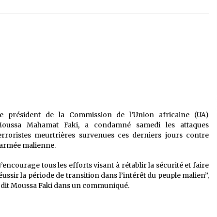
é
Quand on va vite
5 ans ago
Le monstrueux vieillard (Un récit
du Sud algérien)
5 ans ago
Tradition orale/ D’où viennent les
contes et à quoi servent-ils?
5 ans ago
e président de la Commission de l’Union africaine (UA)
oussa Mahamat Faki, a condamné samedi les attaques
erroristes meurtrières survenues ces derniers jours contre
’armée malienne.
J’encourage tous les efforts visant à rétablir la sécurité et faire
éussir la période de transition dans l’intérêt du peuple malien”,
 dit Moussa Faki dans un communiqué.