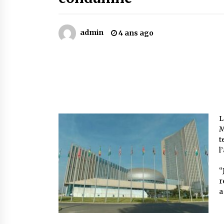
Mythes et croyances / L’hospitalit
des montagnards
4 ans ago
admin
4 ans ago
Le bouc de l’Au-delà
5 ans ago
Un conte targui/ Quand la tête est
vide
5 ans ago
L
M
t
l
“
r
a