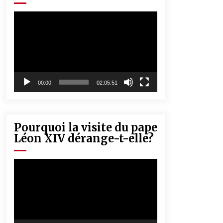
« Père, tiens-moi, je vais tomber ! »
5 ans ago
Lecteur
vidéo
Rencontre nocturne dans le désert
(Un conte touareg)
5 ans ago
00:00
02:05:51
Pourquoi la visite du pape
Léon XIV dérange-t-elle?
Lecteur
vidéo