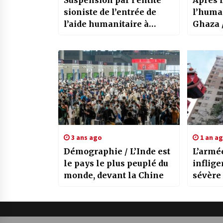
Suspension par l’entité
Après 
sioniste de l’entrée de
l’huma
l’aide humanitaire à
Ghaza 
Ghaza / L’UIPA condamne
Albane
l’Etat 
3 ans ago
1 an a
Démographie / L’Inde est
L’armé
le pays le plus peuplé du
inflige
monde, devant la Chine
sévère
l’entit
ministè
Défens