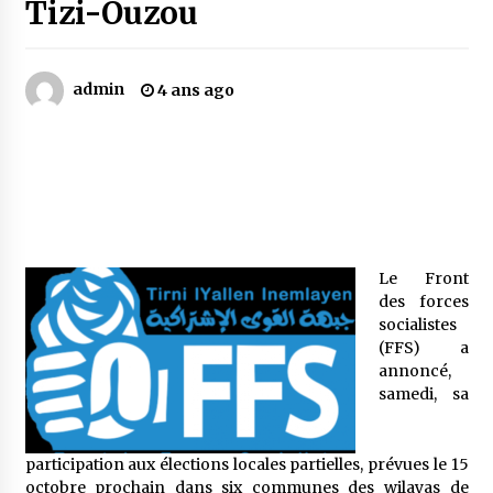
Tizi-Ouzou
Mythes et croyances / L’hospitalité des
montagnards
admin
4 ans ago
4 ans ago
Quand on va vite
5 ans ago
« Père, tiens-moi, je vais tomber ! »
Le Front
5 ans ago
des forces
socialistes
(FFS) a
Le bouc de l’Au-delà
annoncé,
5 ans ago
samedi, sa
Le monstrueux vieillard (Un récit du Sud
participation aux élections locales partielles, prévues le 15
algérien)
octobre prochain dans six communes des wilayas de