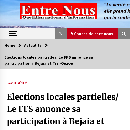
Skip
to
content
Contes de chez nous
Home
Actualité
Contes de chez nous
Elections locales partielles/ Le FFS annonce sa
participation à Bejaia et Tizi-Ouzou
Quand la mère n’est plus là (17e partie)
4 ans ago
Actualité
Magie de sorcier
Elections locales partielles/
4 ans ago
Le FFS annonce sa
participation à Bejaia et
Oum el Gaïla / L’ogresse du M’zab
4 ans ago