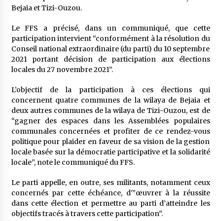
5 ans ago
Bejaia et Tizi-Ouzou.
Le FFS a précisé, dans un communiqué, que cette
Rencontre nocturne dans le désert (Un conte
participation intervient “conformément à la résolution du
touareg)
Conseil national extraordinaire (du parti) du 10 septembre
5 ans ago
2021 portant décision de participation aux élections
locales du 27 novembre 2021”.
Un conte targui/ Quand la tête est vide
5 ans ago
L’objectif de la participation à ces élections qui
concernent quatre communes de la wilaya de Bejaia et
deux autres communes de la wilaya de Tizi-Ouzou, est de
Tradition orale/ D’où viennent les contes et à
“gagner des espaces dans les Assemblées populaires
quoi servent-ils?
communales concernées et profiter de ce rendez-vous
6 ans ago
politique pour plaider en faveur de sa vision de la gestion
locale basée sur la démocratie participative et la solidarité
locale”, note le communiqué du FFS.
Le parti appelle, en outre, ses militants, notamment ceux
concernés par cette échéance, d'”œuvrer à la réussite
dans cette élection et permettre au parti d’atteindre les
objectifs tracés à travers cette participation”.