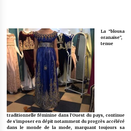
Mythes et croyances / L’hospitalité des
montagnards
4 ans ago
La “blousa
oranaise”,
Quand on va vite
tenue
5 ans ago
« Père, tiens-moi, je vais tomber ! »
5 ans ago
Le bouc de l’Au-delà
5 ans ago
traditionnelle féminine dans l’Ouest du pays, continue
de s’imposer en dépit notamment du progrès accéléré
Le monstrueux vieillard (Un récit du Sud
algérien)
dans le monde de la mode, marquant toujours sa