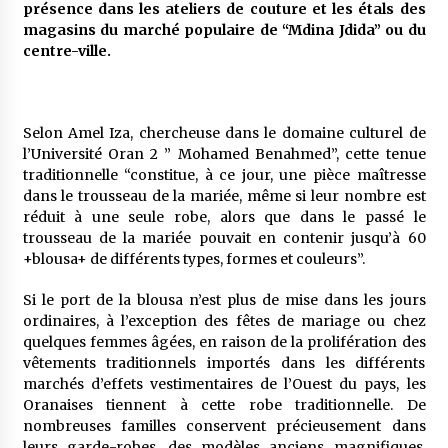
5 ans ago
présence dans les ateliers de couture et les étals des
magasins du marché populaire de “Mdina Jdida” ou du
centre-ville.
Rencontre nocturne dans le désert (Un conte
touareg)
5 ans ago
Selon Amel Iza, chercheuse dans le domaine culturel de
Un conte targui/ Quand la tête est vide
l’Université Oran 2 ” Mohamed Benahmed”, cette tenue
5 ans ago
traditionnelle “constitue, à ce jour, une pièce maîtresse
dans le trousseau de la mariée, même si leur nombre est
réduit à une seule robe, alors que dans le passé le
trousseau de la mariée pouvait en contenir jusqu’à 60
Tradition orale/ D’où viennent les contes et à
+blousa+ de différents types, formes et couleurs”.
quoi servent-ils?
5 ans ago
Si le port de la blousa n’est plus de mise dans les jours
ordinaires, à l’exception des fêtes de mariage ou chez
quelques femmes âgées, en raison de la prolifération des
vêtements traditionnels importés dans les différents
marchés d’effets vestimentaires de l’Ouest du pays, les
Oranaises tiennent à cette robe traditionnelle. De
nombreuses familles conservent précieusement dans
leurs garde-robes, des modèles anciens magnifiques,