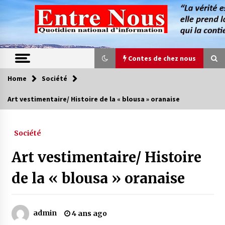
Skip
to
content
Contes de chez nous
Home
Société
Contes de chez nous
Art vestimentaire/ Histoire de la « blousa » oranaise
Quand la mère n’est plus là (17e partie)
4 ans ago
Société
Art vestimentaire/ Histoire
Magie de sorcier
4 ans ago
de la « blousa » oranaise
Oum el Gaïla / L’ogresse du M’zab
admin
4 ans ago
4 ans ago