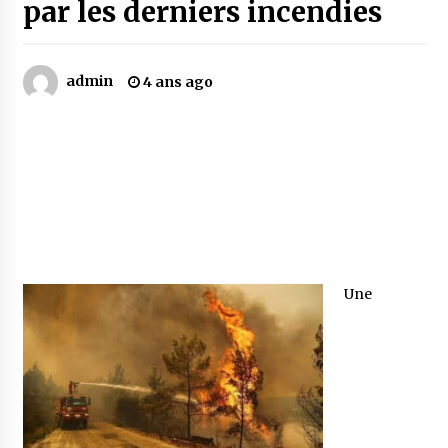
par les derniers incendies
Mythes et croyances / L’hospitalité des
montagnards
admin
4 ans ago
4 ans ago
Quand on va vite
5 ans ago
« Père, tiens-moi, je vais tomber ! »
5 ans ago
Une
Le bouc de l’Au-delà
5 ans ago
Le monstrueux vieillard (Un récit du Sud
algérien)