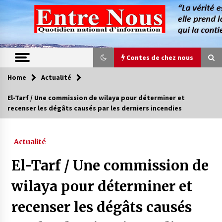
Skip
to
content
Contes de chez nous
Home
Actualité
Contes de chez nous
El-Tarf / Une commission de wilaya pour déterminer et
recenser les dégâts causés par les derniers incendies
Quand la mère n’est plus là (17e partie)
4 ans ago
Actualité
Magie de sorcier
El-Tarf / Une commission de
4 ans ago
wilaya pour déterminer et
recenser les dégâts causés
Oum el Gaïla / L’ogresse du M’zab
4 ans ago