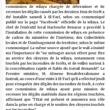
5 ans ago
commission de wilaya chargée de déterminer et de
recenser les dégâts causés par les derniers feux de forêt a
Rencontre nocturne dans le désert (Un conte
été installée samedi à El-Tarf, selon un communiqué
touareg)
publié sur la page “Facebook” officielle de la wilaya. Le
5 ans ago
chef de l’exécutif local Harfouche Benarar a procédé à
l’installation de cette commission de wilaya en présence
de cadres du ministère de l’Intérieur, des Collectivités
Un conte targui/ Quand la tête est vide
locales et de l’Aménagement du territoire, selon le même
5 ans ago
communiqué. La même source ajouté que le wali a insisté
sur l’importance de “ne ménager aucun effort pour être
au service des citoyens de la wilaya, notamment ceux
Tradition orale/ D’où viennent les contes et à
touchés par les incendies de forêts, et de veiller surtout à
quoi servent-ils?
la concrétisation rapide et fiable du travail demandé”. Le
5 ans ago
Premier ministre, M. Aïmene Benabderrahmane a
instruit, au cours d’une visite à El-Tarf qu’il a effectué jeudi
pour s’enquérir des dégâts des incendies de forêt, à créer
une commission de wilaya ayant pour mission de
recenser les dégâts matériels dans les régions touchées,
affirmant que “l’Etat est présent et assumera son rôle
dans la prise en charge et le soutien des citoyens touchés
par les incendies”.