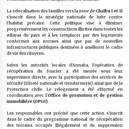
5 ans ago
La relocalisation des familles vers la zone de
Chaïba I et II
s’inscrit dans la stratégie nationale de lutte contre
Rencontre nocturne dans le désert (Un conte
touareg)
l’habitat précaire. Cette politique vise à éliminer
5 ans ago
progressivement les constructions illicites dans toutes les
wilayas du pays et à les remplacer par des logements
conformes aux normes ainsi que par de nouvelles
Un conte targui/ Quand la tête est vide
infrastructures publiques destinées à améliorer le cadre
5 ans ago
de vie des citoyens.
Selon les autorités locales d’Annaba, l’opération de
Tradition orale/ D’où viennent les contes et à
récupération du foncier a été menée sous leur
quoi servent-ils?
supervision directe, avec la participation des services de
5 ans ago
sécurité (Sûreté nationale et Gendarmerie) ainsi que de la
Protection civile. Le relogement a été effectué en
coordination avec l’
Office de promotion et de gestion
immobilière (OPGI)
.
Les responsables ont précisé que cette action s’inscrit
dans le cadre du programme national de récupération
des terrains occupés illégalement et de suppression