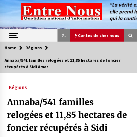
Skip
to
content
Contes de chez nous
Home
Régions
Contes de chez nous
Annaba/541 familles relogées et 11,85 hectares de foncier
récupérés à Sidi Amar
Quand la mère n’est plus là (17e partie)
4 ans ago
Régions
Magie de sorcier
Annaba/541 familles
4 ans ago
relogées et 11,85 hectares de
foncier récupérés à Sidi
Oum el Gaïla / L’ogresse du M’zab
4 ans ago