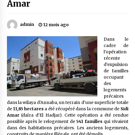
Amar
Mythes et croyances / L’hospitalité des
montagnards
admin
12 mois ago
4 ans ago
Dans le
Quand on va vite
cadre de
5 ans ago
l’opération
récente
d’expulsion
de familles
« Père, tiens-moi, je vais tomber ! »
occupant
5 ans ago
des
logements
précaires
Le bouc de l’Au-delà
dans la wilaya d’Annaba, un terrain d’une superficie totale
5 ans ago
de
11,85 hectares
a été récupéré dans la commune de
Sidi
Amar
(daïra d’El Hadjar). Cette opération a été rendue
possible après le relogement de
541 familles
qui vivaient
Le monstrueux vieillard (Un récit du Sud
dans des habitations précaires. Les anciens logements,
algérien)
construits de manière illégale, ont été démolis.