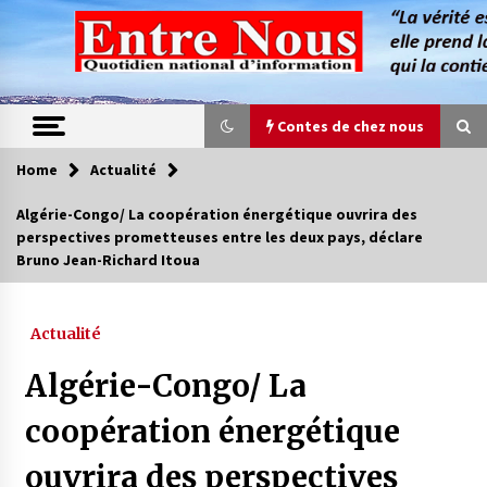
Skip
to
content
Contes de chez nous
Home
Actualité
Contes de chez nous
Algérie-Congo/ La coopération énergétique ouvrira des
perspectives prometteuses entre les deux pays, déclare
Quand la mère n’est plus là (17e partie)
Bruno Jean-Richard Itoua
4 ans ago
Actualité
Magie de sorcier
4 ans ago
Algérie-Congo/ La
coopération énergétique
Oum el Gaïla / L’ogresse du M’zab
ouvrira des perspectives
4 ans ago