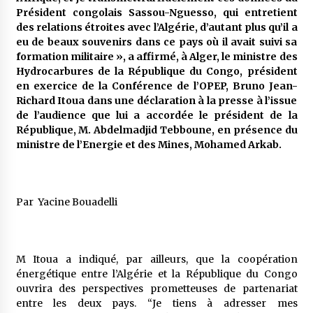
5 ans ago
Président congolais Sassou-Nguesso, qui entretient
des relations étroites avec l’Algérie, d’autant plus qu’il a
eu de beaux souvenirs dans ce pays où il avait suivi sa
Rencontre nocturne dans le désert (Un conte
touareg)
formation militaire », a affirmé, à Alger, le ministre des
5 ans ago
Hydrocarbures de la République du Congo, président
en exercice de la Conférence de l’OPEP, Bruno Jean-
Richard Itoua dans une déclaration à la presse à l’issue
Un conte targui/ Quand la tête est vide
de l’audience que lui a accordée le président de la
5 ans ago
République, M. Abdelmadjid Tebboune, en présence du
ministre de l’Energie et des Mines, Mohamed Arkab.
Tradition orale/ D’où viennent les contes et à
quoi servent-ils?
5 ans ago
Par Yacine Bouadelli
M Itoua a indiqué, par ailleurs, que la coopération
énergétique entre l’Algérie et la République du Congo
ouvrira des perspectives prometteuses de partenariat
entre les deux pays. “Je tiens à adresser mes