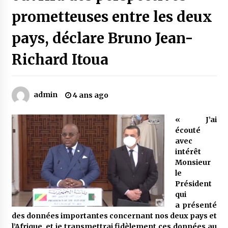
prometteuses entre les deux
Mythes et croyances / L’hospitalité des
pays, déclare Bruno Jean-
montagnards
4 ans ago
Richard Itoua
Quand on va vite
5 ans ago
admin
4 ans ago
« J’ai
« Père, tiens-moi, je vais tomber ! »
écouté
5 ans ago
avec
intérêt
Monsieur
Le bouc de l’Au-delà
le
5 ans ago
Président
qui
a présenté
Le monstrueux vieillard (Un récit du Sud
des données importantes concernant nos deux pays et
algérien)
l’Afrique, et je transmettrai fidèlement ces données au