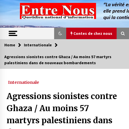
Skip
to
content
Contes de chez nous
Home
Internationale
Contes de chez nous
Agressions sionistes contre Ghaza / Au moins 57 martyrs
palestiniens dans de nouveaux bombardements
Quand la mère n’est plus là (17e partie)
4 ans ago
Internationale
Magie de sorcier
Agressions sionistes contre
4 ans ago
Ghaza / Au moins 57
martyrs palestiniens dans
Oum el Gaïla / L’ogresse du M’zab
4 ans ago