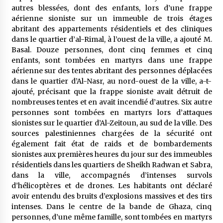
5 ans ago
autres blessées, dont des enfants, lors d’une frappe
aérienne sioniste sur un immeuble de trois étages
abritant des appartements résidentiels et des cliniques
Rencontre nocturne dans le désert (Un conte
touareg)
dans le quartier d’al-Rimal, à l’ouest de la ville, a ajouté M.
5 ans ago
Basal. Douze personnes, dont cinq femmes et cinq
enfants, sont tombées en martyrs dans une frappe
aérienne sur des tentes abritant des personnes déplacées
Un conte targui/ Quand la tête est vide
dans le quartier d’Al-Nasr, au nord-ouest de la ville, a-t-
5 ans ago
ajouté, précisant que la frappe sioniste avait détruit de
nombreuses tentes et en avait incendié d’autres. Six autre
personnes sont tombées en martyrs lors d’attaques
Tradition orale/ D’où viennent les contes et à
sionistes sur le quartier d’Al-Zeitoun, au sud de la ville. Des
quoi servent-ils?
sources palestiniennes chargées de la sécurité ont
5 ans ago
également fait état de raids et de bombardements
sionistes aux premières heures du jour sur des immeubles
résidentiels dans les quartiers de Sheikh Radwan et Sabra,
dans la ville, accompagnés d’intenses survols
d’hélicoptères et de drones. Les habitants ont déclaré
avoir entendu des bruits d’explosions massives et des tirs
intenses. Dans le centre de la bande de Ghaza, cinq
personnes, d’une même famille, sont tombées en martyrs