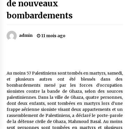
de nouveaux
bombardements
Mythes et croyances / L’hospitalité des
montagnards
4 ans ago
admin
11 mois ago
Quand on va vite
5 ans ago
« Père, tiens-moi, je vais tomber ! »
Au moins 57 Palestiniens sont tombés en martyrs, samedi,
5 ans ago
et plusieurs autres ont été blessés dans des
bombardements mené par les forces d’occupation
sionistes contre la bande de Ghaza, selon des sources
Le bouc de l’Au-delà
palestiniennes. Dans la ville de Ghaza, quatre personnes,
5 ans ago
dont deux enfants, sont tombées en martyrs lors d’une
frappe aérienne sioniste visant deux appartements et un
rassemblement de Palestiniens, a déclaré le porte-parole
Le monstrueux vieillard (Un récit du Sud
de la défense civile de Ghaza, Mahmoud Basal. Au moins
algérien)
sept personnes sont tombées en martyrs et plusieurs