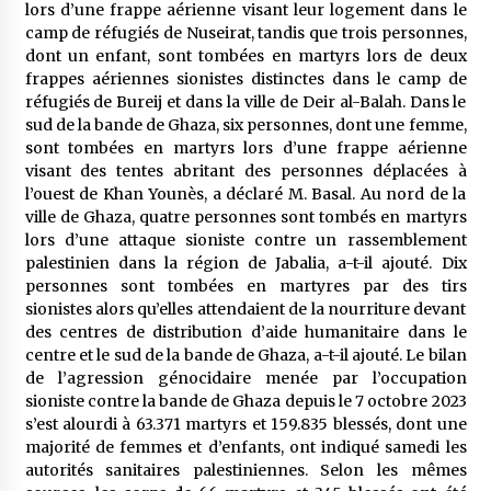
lors d’une frappe aérienne visant leur logement dans le
camp de réfugiés de Nuseirat, tandis que trois personnes,
dont un enfant, sont tombées en martyrs lors de deux
frappes aériennes sionistes distinctes dans le camp de
réfugiés de Bureij et dans la ville de Deir al-Balah. Dans le
sud de la bande de Ghaza, six personnes, dont une femme,
sont tombées en martyrs lors d’une frappe aérienne
visant des tentes abritant des personnes déplacées à
l’ouest de Khan Younès, a déclaré M. Basal. Au nord de la
ville de Ghaza, quatre personnes sont tombés en martyrs
lors d’une attaque sioniste contre un rassemblement
palestinien dans la région de Jabalia, a-t-il ajouté. Dix
personnes sont tombées en martyres par des tirs
sionistes alors qu’elles attendaient de la nourriture devant
des centres de distribution d’aide humanitaire dans le
centre et le sud de la bande de Ghaza, a-t-il ajouté. Le bilan
de l’agression génocidaire menée par l’occupation
sioniste contre la bande de Ghaza depuis le 7 octobre 2023
s’est alourdi à 63.371 martyrs et 159.835 blessés, dont une
majorité de femmes et d’enfants, ont indiqué samedi les
autorités sanitaires palestiniennes. Selon les mêmes