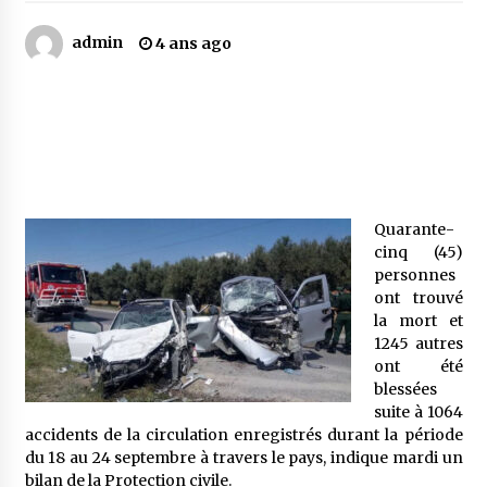
admin
4 ans ago
Mythes et croyances / L’hospitalité des
montagnards
4 ans ago
Quand on va vite
5 ans ago
Quarante-
cinq (45)
« Père, tiens-moi, je vais tomber ! »
personnes
5 ans ago
ont trouvé
la mort et
1245 autres
Le bouc de l’Au-delà
ont été
5 ans ago
blessées
suite à 1064
accidents de la circulation enregistrés durant la période
Le monstrueux vieillard (Un récit du Sud
du 18 au 24 septembre à travers le pays, indique mardi un
algérien)
bilan de la Protection civile.