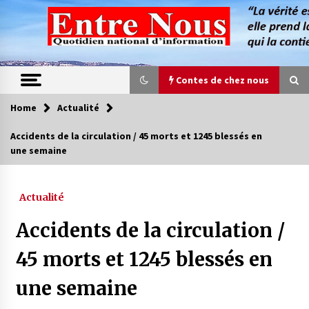
Skip
to
content
Contes de chez nous
Home
Actualité
Contes de chez nous
Accidents de la circulation / 45 morts et 1245 blessés en
une semaine
Quand la mère n’est plus là (17e partie)
4 ans ago
Actualité
Magie de sorcier
Accidents de la circulation /
4 ans ago
45 morts et 1245 blessés en
une semaine
Oum el Gaïla / L’ogresse du M’zab
4 ans ago