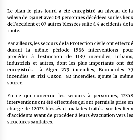
5 ans ago
Le bilan le plus lourd a été enregistré au niveau de la
wilaya de Djanet avec 09 personnes décédées sur les lieux
Rencontre nocturne dans le désert (Un conte
de l’accident et 07 autres blessées suite à 4 accidents de la
touareg)
route.
5 ans ago
Par ailleurs, les secours de la Protection civile ont effectué
Un conte targui/ Quand la tête est vide
durant la même période 1586 interventions pour
5 ans ago
procéder à l’extinction de 1139 incendies, urbains,
industriels et autres, dont les plus importants ont été
enregistrés à Alger 279 incendies, Boumerdes 79
incendies et Tizi Ouzou 82 incendies, ajoute la même
Tradition orale/ D’où viennent les contes et à
quoi servent-ils?
source.
5 ans ago
En ce qui concerne les secours à personnes, 12358
interventions ont été effectuées qui ont permis la prise en
charge de 12023 blessés et malades traités sur les lieux
d’accidents avant de procéder à leurs évacuation vers les
structures sanitaires.