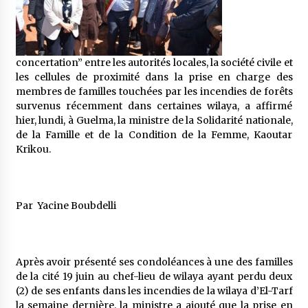
5 ans ago
Rencontre nocturne dans le désert (Un conte
touareg)
concertation” entre les autorités locales, la société civile et
5 ans ago
les cellules de proximité dans la prise en charge des
membres de familles touchées par les incendies de forêts
Un conte targui/ Quand la tête est vide
survenus récemment dans certaines wilaya, a affirmé
5 ans ago
hier, lundi, à Guelma, la ministre de la Solidarité nationale,
de la Famille et de la Condition de la Femme, Kaoutar
Krikou.
Tradition orale/ D’où viennent les contes et à
quoi servent-ils?
5 ans ago
Par Yacine Boubdelli
Après avoir présenté ses condoléances à une des familles
de la cité 19 juin au chef-lieu de wilaya ayant perdu deux
(2) de ses enfants dans les incendies de la wilaya d’El-Tarf
la semaine dernière, la ministre a ajouté que la prise en