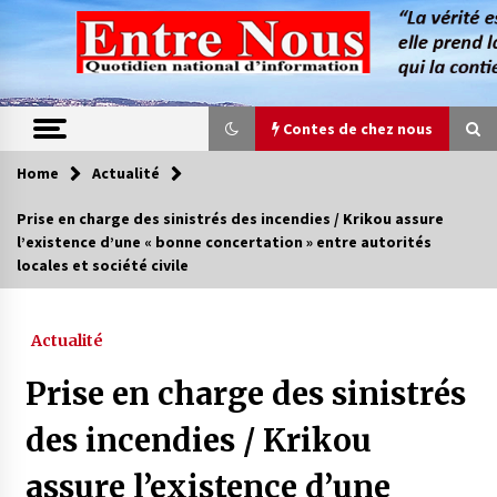
Skip
to
content
Contes de chez nous
Home
Actualité
Contes de chez nous
Prise en charge des sinistrés des incendies / Krikou assure
l’existence d’une « bonne concertation » entre autorités
Quand la mère n’est plus là (17e partie)
locales et société civile
4 ans ago
Actualité
Magie de sorcier
4 ans ago
Prise en charge des sinistrés
des incendies / Krikou
Oum el Gaïla / L’ogresse du M’zab
assure l’existence d’une
4 ans ago