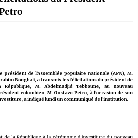
é
Quand on va vite
5 ans ago
Petro
Le monstrueux vieillard (Un récit
du Sud algérien)
5 ans ago
Tradition orale/ D’où viennent les
contes et à quoi servent-ils?
5 ans ago
e président de l’Assemblée populaire nationale (APN), M.
rahim Boughali, a transmis les félicitations du président de
a République, M. Abdelmadjid Tebboune, au nouveau
résident colombien, M. Gustavo Petro, à l’occasion de son
nvestiture, a indiqué lundi un communiqué de l’institution.
t de la République à la cérémonie d’investiture du nouveau