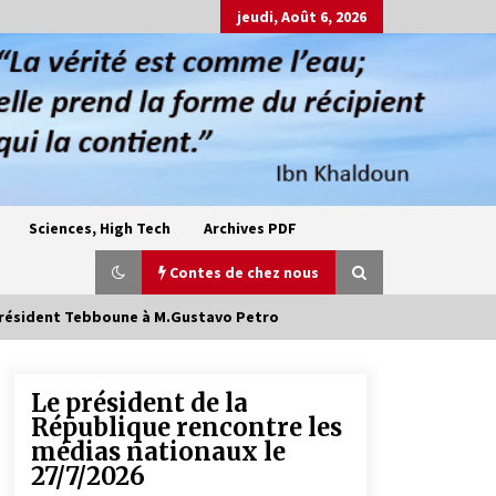
jeudi, Août 6, 2026
Sciences, High Tech
Archives PDF
Contes de chez nous
u Président Tebboune à M.Gustavo Petro
Le président de la
Oum el Gaïla / L’ogresse du M’zab
République rencontre les
4 ans ago
médias nationaux le
27/7/2026