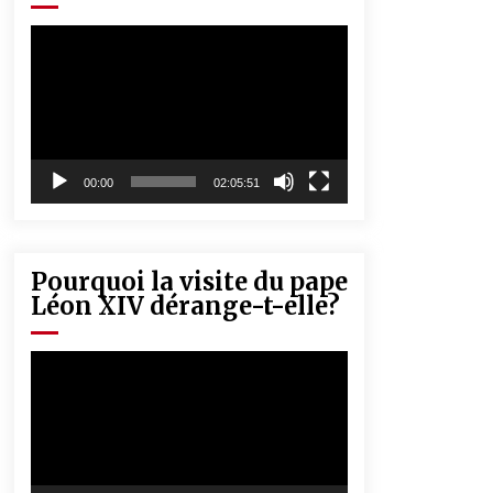
« Père, tiens-moi, je vais tomber ! »
5 ans ago
Lecteur
vidéo
Rencontre nocturne dans le désert
(Un conte touareg)
5 ans ago
00:00
02:05:51
Pourquoi la visite du pape
Léon XIV dérange-t-elle?
Lecteur
vidéo