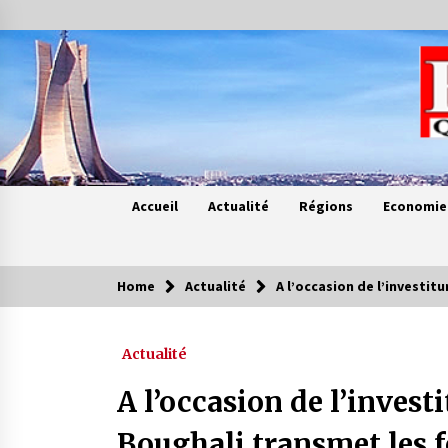
Skip
to
content
Accueil
Actualité
Régions
Economie
Home
Actualité
A l’occasion de l’investi
Contes de chez nous
Actualité
Quand la mère n’est plus là (17e
partie)
A l’occasion de l’inves
4 ans ago
Boughali transmet les f