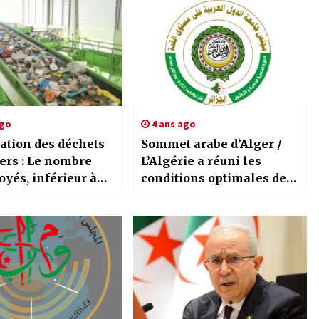
ago
4 ans ago
ation des déchets
Sommet arabe d’Alger /
rs : Le nombre
L’Algérie a réuni les
yés, inférieur à
conditions optimales de
sa réussite, a déclaré hier
Aïmene
Benabderrahmane