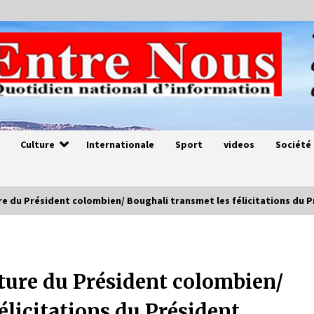
Culture
Internationale
Sport
videos
Société
ture du Président colombien/ Boughali transmet les félicitations d
Magie de sorcier
4 ans ago
titure du Président colombien/
élicitations du Président