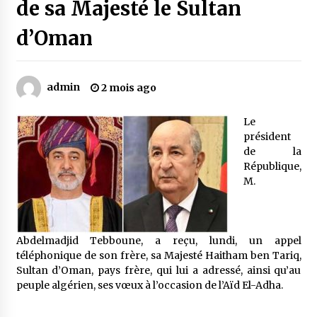
de sa Majesté le Sultan
d’Oman
Mythes et croyances / L’hospitalité des
montagnards
4 ans ago
admin
2 mois ago
Quand on va vite
5 ans ago
Le
président
de la
République,
« Père, tiens-moi, je vais tomber ! »
M.
5 ans ago
Le bouc de l’Au-delà
Abdelmadjid Tebboune, a reçu, lundi, un appel
5 ans ago
téléphonique de son frère, sa Majesté Haitham ben Tariq,
Sultan d’Oman, pays frère, qui lui a adressé, ainsi qu’au
peuple algérien, ses vœux à l’occasion de l’Aïd El-Adha.
Le monstrueux vieillard (Un récit du Sud
algérien)