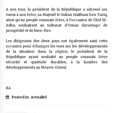
5 ans ago
A son tour, le président de la République a adressé ses
vœux à son frère, sa Majesté le Sultan Haitham ben Tariq,
Rencontre nocturne dans le désert (Un conte
touareg)
ainsi qu’au peuple omanais frère, à l’occasion de l’Aïd El-
5 ans ago
Adha, souhaitant au Sultanat d’Oman davantage de
prospérité et de bien-être.
Un conte targui/ Quand la tête est vide
Les dirigeants des deux pays ont également saisi cette
5 ans ago
occasion pour échanger les vues sur les développements
de la situation dans la région, le président de la
République ayant souhaité au peuple omanais frère
Tradition orale/ D’où viennent les contes et à
sécurité et quiétude durables, à la lumière des
quoi servent-ils?
développements au Moyen-Orient.
5 ans ago
RA
Posted in
Actualité