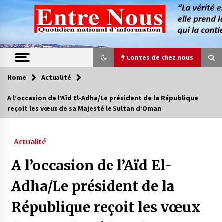
Skip
to
content
Contes de chez nous
Home
Actualité
Contes de chez nous
A l’occasion de l’Aïd El-Adha/Le président de la République
reçoit les vœux de sa Majesté le Sultan d’Oman
Quand la mère n’est plus là (17e partie)
4 ans ago
Actualité
Magie de sorcier
A l’occasion de l’Aïd El-
4 ans ago
Adha/Le président de la
République reçoit les vœux
Oum el Gaïla / L’ogresse du M’zab
4 ans ago