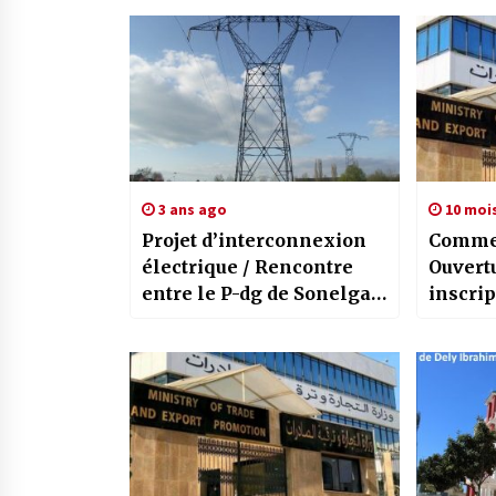
3 ans ago
10 moi
Projet d’interconnexion
Commer
électrique / Rencontre
Ouvert
entre le P-dg de Sonelgaz
inscrip
et l’ambassadeur d’Italie
“Artigi
en Algérie
Italie