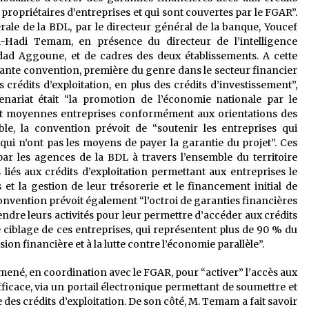
 propriétaires d’entreprises et qui sont couvertes par le FGAR”.
érale de la BDL, par le directeur général de la banque, Youcef
l-Hadi Temam, en présence du directeur de l’intelligence
dad Aggoune, et de cadres des deux établissements. A cette
tante convention, première du genre dans le secteur financier
crédits d’exploitation, en plus des crédits d’investissement”,
tenariat était “la promotion de l’économie nationale par le
 et moyennes entreprises conformément aux orientations des
ble, la convention prévoit de “soutenir les entreprises qui
 qui n’ont pas les moyens de payer la garantie du projet”. Ces
s par les agences de la BDL à travers l’ensemble du territoire
 liés aux crédits d’exploitation permettant aux entreprises le
t la gestion de leur trésorerie et le financement initial de
onvention prévoit également “l’octroi de garanties financières
endre leurs activités pour leur permettre d’accéder aux crédits
e ciblage de ces entreprises, qui représentent plus de 90 % du
ion financière et à la lutte contre l’économie parallèle”.
a mené, en coordination avec le FGAR, pour “activer” l’accès aux
ficace, via un portail électronique permettant de soumettre et
es crédits d’exploitation. De son côté, M. Temam a fait savoir