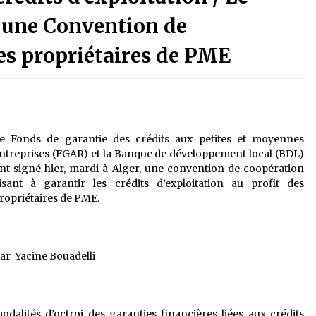
é
Quand on va vite
5 ans ago
 une Convention de
des propriétaires de PME
Le monstrueux vieillard (Un récit
du Sud algérien)
5 ans ago
Tradition orale/ D’où viennent les
e Fonds de garantie des crédits aux petites et moyennes
contes et à quoi servent-ils?
ntreprises (FGAR) et la Banque de développement local (BDL)
5 ans ago
nt signé hier, mardi à Alger, une convention de coopération
isant à garantir les crédits d’exploitation au profit des
ropriétaires de PME.
ar Yacine Bouadelli
odalités d’octroi des garanties financières liées aux crédits