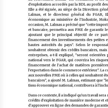
d’exploitation accordés par la BDL au profit des
Elle a été signée, au siège de la Direction gén
Lalmas, et le directeur général du FGAR, E
économique au ministère de l’Industrie, Mok
occasion, M. Lalmas a précisé que “cette impor
et bancaire, permettra aux PME de garantir les 
ajoutant que le principal objectif de ce par
financement des investissements des petites
hautes autorités du pays”. Selon le responsa
souhaitent obtenir des crédits bancaires, mais
entreprises, a-t-il expliqué, “seront orientée
national vers le FGAR, qui couvrira les risques
financement de l’achat de matières premières e
l’exportation dans le commerce extérieur”. La c
aux nouvelles PME où à celles qui souhaitent ét
bancaires”, a ajouté M. Lalmas, estimant que “l
tissu économique national, contribuera à l’inclus
Dans ce contexte, il a indiqué qu’un travail ser
crédits d’exploitation de manière moderne et ef
d’approuver en ligne des demandes de garantie d