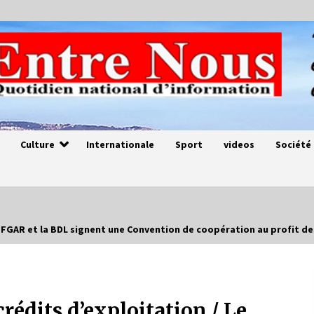
Culture
Internationale
Sport
videos
Société
/ Le FGAR et la BDL signent une Convention de coopération au profit 
Magie de sorcier
4 ans ago
 crédits d’exploitation / Le