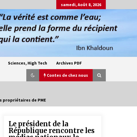
samedi, Août 8, 2026
Sciences, High Tech
Archives PDF
Contes de chez nous
des propriétaires de PME
Oum el Gaïla / L’ogresse du M’zab
4 ans ago
Le président de la
République rencontre les