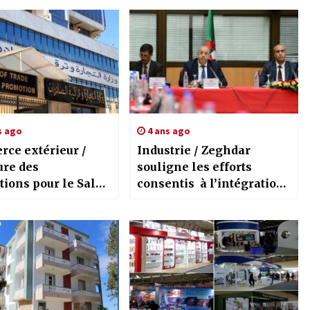
s ago
4 ans ago
ce extérieur /
Industrie / Zeghdar
ure des
souligne les efforts
tions pour le Salon
consentis à l’intégration,
ano in fiera” en
la sous-traitance et
l’émergence de nouvelles
filières