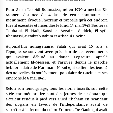
5 ans ago
Pour Salah Laabidi Boumaâza, né en 1930 à mechta El-
Messen, distance de 4 km de cette commune, ce
Rencontre nocturne dans le désert (Un conte
touareg)
monument évoque l’horreur et rappelle qu’à cet endroit,
5 ans ago
furent exécutés et incendiés le lundi 14 mai 1945 Bouteraâ
Touhami, El Hadi, Sassi et Azzaïzia Saddek, El-Ayfa
Khemassi, Metabtab Rahim et Arbaoui Hocine.
Un conte targui/ Quand la tête est vide
5 ans ago
Aujourd’hui nonagénaire, Salah qui avait 15 ans à
l’époque, se souvient avec précision de ces évènements
qui avaient débuté au douar Legroura, appelé
Tradition orale/ D’où viennent les contes et à
actuellement El-Messen, et l’arrivée depuis le marché
quoi servent-ils?
hebdomadaire de Hammam N’baïl (qui se tient les jeudis)
5 ans ago
des nouvelles du soulèvement populaire de Guelma et ses
environs, le 8 mai 1945.
Selon son témoignage, tous les noms inscrits sur cette
stèle commémorative sont des jeunes de ce douar qui
s’étaient rendus à pied vers Oued Cheham en scandant
des slogans en faveur de l’indépendance avant de
s’arrêter à la ferme du colon François De Gaule qui avait