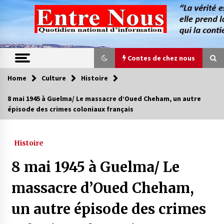
Skip
to
content
Contes de chez nous
Home
Culture
Histoire
Contes de chez nous
8 mai 1945 à Guelma/ Le massacre d’Oued Cheham, un autre
épisode des crimes coloniaux français
Quand la mère n’est plus là (17e partie)
4 ans ago
Histoire
Magie de sorcier
8 mai 1945 à Guelma/ Le
4 ans ago
massacre d’Oued Cheham,
un autre épisode des crimes
Oum el Gaïla / L’ogresse du M’zab
4 ans ago