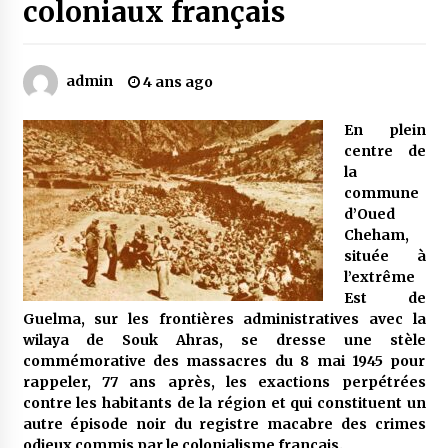
coloniaux français
Mythes et croyances / L’hospitalité des
montagnards
admin
4 ans ago
4 ans ago
En plein
Quand on va vite
centre de
5 ans ago
la
commune
d’Oued
Cheham,
« Père, tiens-moi, je vais tomber ! »
située à
5 ans ago
l’extrême
Est de
Guelma, sur les frontières administratives avec la
Le bouc de l’Au-delà
wilaya de Souk Ahras, se dresse une stèle
5 ans ago
commémorative des massacres du 8 mai 1945 pour
rappeler, 77 ans après, les exactions perpétrées
contre les habitants de la région et qui constituent un
Le monstrueux vieillard (Un récit du Sud
autre épisode noir du registre macabre des crimes
algérien)
odieux commis par le colonialisme français.