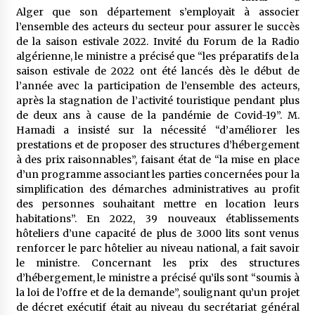
5 ans ago
Alger que son département s’employait à associer
l’ensemble des acteurs du secteur pour assurer le succès
de la saison estivale 2022. Invité du Forum de la Radio
Rencontre nocturne dans le désert (Un conte
touareg)
algérienne, le ministre a précisé que “les préparatifs de la
5 ans ago
saison estivale de 2022 ont été lancés dès le début de
l’année avec la participation de l’ensemble des acteurs,
après la stagnation de l’activité touristique pendant plus
Un conte targui/ Quand la tête est vide
de deux ans à cause de la pandémie de Covid-19”. M.
5 ans ago
Hamadi a insisté sur la nécessité “d’améliorer les
prestations et de proposer des structures d’hébergement
à des prix raisonnables”, faisant état de “la mise en place
Tradition orale/ D’où viennent les contes et à
d’un programme associant les parties concernées pour la
quoi servent-ils?
simplification des démarches administratives au profit
5 ans ago
des personnes souhaitant mettre en location leurs
habitations”. En 2022, 39 nouveaux établissements
hôteliers d’une capacité de plus de 3.000 lits sont venus
renforcer le parc hôtelier au niveau national, a fait savoir
le ministre. Concernant les prix des structures
d’hébergement, le ministre a précisé qu’ils sont “soumis à
la loi de l’offre et de la demande”, soulignant qu’un projet
de décret exécutif était au niveau du secrétariat général