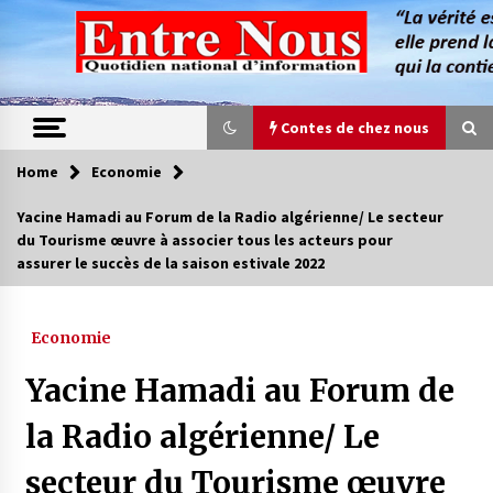
Skip
to
content
Contes de chez nous
Home
Economie
Contes de chez nous
Yacine Hamadi au Forum de la Radio algérienne/ Le secteur
du Tourisme œuvre à associer tous les acteurs pour
Quand la mère n’est plus là (17e partie)
assurer le succès de la saison estivale 2022
4 ans ago
Economie
Magie de sorcier
4 ans ago
Yacine Hamadi au Forum de
la Radio algérienne/ Le
Oum el Gaïla / L’ogresse du M’zab
secteur du Tourisme œuvre
4 ans ago