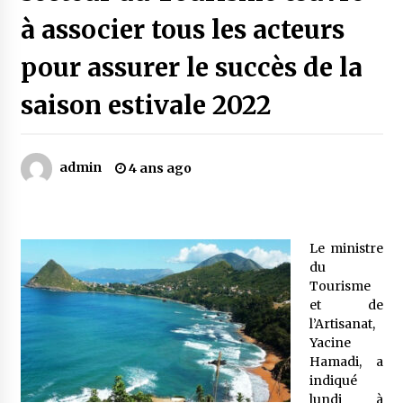
à associer tous les acteurs
Mythes et croyances / L’hospitalité des
pour assurer le succès de la
montagnards
4 ans ago
saison estivale 2022
Quand on va vite
5 ans ago
admin
4 ans ago
« Père, tiens-moi, je vais tomber ! »
5 ans ago
Le ministre
du
Tourisme
Le bouc de l’Au-delà
et de
5 ans ago
l’Artisanat,
Yacine
Hamadi, a
Le monstrueux vieillard (Un récit du Sud
indiqué
algérien)
lundi à