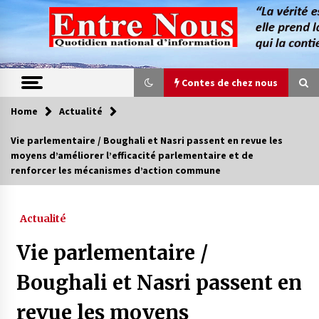
Skip
to
content
Contes de chez nous
Home
Actualité
Contes de chez nous
Vie parlementaire / Boughali et Nasri passent en revue les
moyens d’améliorer l’efficacité parlementaire et de
Quand la mère n’est plus là (17e partie)
renforcer les mécanismes d’action commune
4 ans ago
Actualité
Magie de sorcier
4 ans ago
Vie parlementaire /
Boughali et Nasri passent en
Oum el Gaïla / L’ogresse du M’zab
revue les moyens
4 ans ago