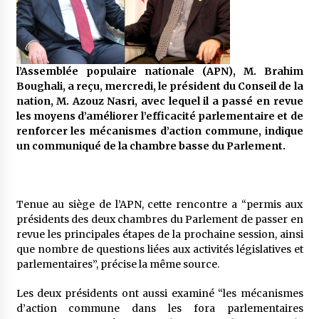
5 ans ago
Rencontre nocturne dans le désert (Un conte
touareg)
5 ans ago
l’Assemblée populaire nationale (APN), M. Brahim
Boughali, a reçu, mercredi, le président du Conseil de la
nation, M. Azouz Nasri, avec lequel il a passé en revue
Un conte targui/ Quand la tête est vide
les moyens d’améliorer l’efficacité parlementaire et de
5 ans ago
renforcer les mécanismes d’action commune, indique
un communiqué de la chambre basse du Parlement.
Tradition orale/ D’où viennent les contes et à
quoi servent-ils?
6 ans ago
Tenue au siège de l’APN, cette rencontre a “permis aux
présidents des deux chambres du Parlement de passer en
revue les principales étapes de la prochaine session, ainsi
que nombre de questions liées aux activités législatives et
parlementaires”, précise la même source.
Les deux présidents ont aussi examiné “les mécanismes
d’action commune dans les fora parlementaires