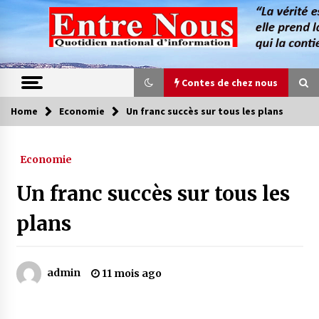
Skip
to
content
Contes de chez nous
Home
Economie
Un franc succès sur tous les plans
Contes de chez nous
Economie
Quand la mère n’est plus là (17e partie)
4 ans ago
Un franc succès sur tous les
plans
Magie de sorcier
4 ans ago
admin
11 mois ago
Oum el Gaïla / L’ogresse du M’zab
4 ans ago