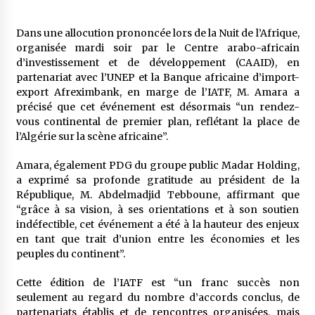
5 ans ago
Dans une allocution prononcée lors de la Nuit de l’Afrique,
Rencontre nocturne dans le désert (Un conte
organisée mardi soir par le Centre arabo-africain
touareg)
d’investissement et de développement (CAAID), en
5 ans ago
partenariat avec l’UNEP et la Banque africaine d’import-
export Afreximbank, en marge de l’IATF, M. Amara a
précisé que cet événement est désormais “un rendez-
Un conte targui/ Quand la tête est vide
vous continental de premier plan, reflétant la place de
5 ans ago
l’Algérie sur la scène africaine”.
Amara, également PDG du groupe public Madar Holding,
Tradition orale/ D’où viennent les contes et à
a exprimé sa profonde gratitude au président de la
quoi servent-ils?
République, M. Abdelmadjid Tebboune, affirmant que
5 ans ago
“grâce à sa vision, à ses orientations et à son soutien
indéfectible, cet événement a été à la hauteur des enjeux
en tant que trait d’union entre les économies et les
peuples du continent”.
Cette édition de l’IATF est “un franc succès non
seulement au regard du nombre d’accords conclus, de
partenariats établis et de rencontres organisées, mais