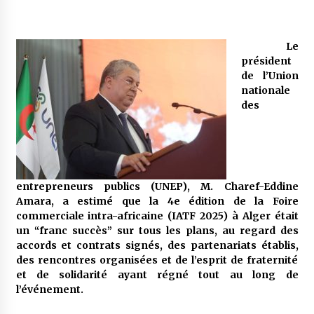
Mythes et croyances / L’hospitalité des
Le
montagnards
président
4 ans ago
de l’Union
nationale
Quand on va vite
des
5 ans ago
« Père, tiens-moi, je vais tomber ! »
5 ans ago
entrepreneurs publics (UNEP), M. Charef-Eddine
Amara, a estimé que la 4e édition de la Foire
commerciale intra-africaine (IATF 2025) à Alger était
Le bouc de l’Au-delà
un “franc succès” sur tous les plans, au regard des
5 ans ago
accords et contrats signés, des partenariats établis,
des rencontres organisées et de l’esprit de fraternité
et de solidarité ayant régné tout au long de
l’événement.
Le monstrueux vieillard (Un récit du Sud
algérien)